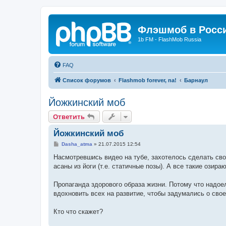
Флэшмоб в Росс
1b FM - FlashMob Russia
FAQ
Список форумов
Flashmob forever, na!
Барнаул
Йожкинский моб
Ответить
Йожкинский моб
С
Dasha_atma
»
21.07.2015 12:54
о
о
Насмотревшись видео на тубе, захотелось сделать свое
б
асаны из йоги (т.е. статичные позы). А все такие озир
щ
е
н
Пропаганда здорового образа жизни. Потому что надоел
и
е
вдохновить всех на развитие, чтобы задумались о свое
Кто что скажет?