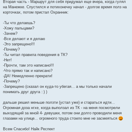
е
Вторая часть - Маршрут для себя придумал еще вчера, когда гулял
на Манежке. Спустился и потихонечку начал - долгое время полз на
корточках, потом пристал Охранник:
-Ты что делаешь?
-Хожу пальцами?
-Зачем?
-Все делают и я делаю
-Это запрещено!!!
-Почему?
-Ты читал правила поведения в ТК?
-Нет!
-Прочти, там это написано!!!
-Что прямо так и написано?
-ДА! Немедленно прекрати!
-Почему?
-Запрещено (сказал он куда-то убегая... а мы только начали
понимать друг друга ::) )
дальше решил меньше ползти (устал уже) и стараться идти...
Огромная доза нгхе, когда выползал из ТК - на меня посмотрели
выходящий за мной 4- девушки, потом они долго проводили меня
глазами на улице... огромного труда стоило мне не засмеяться
Всем Спасибо! Найк Респект