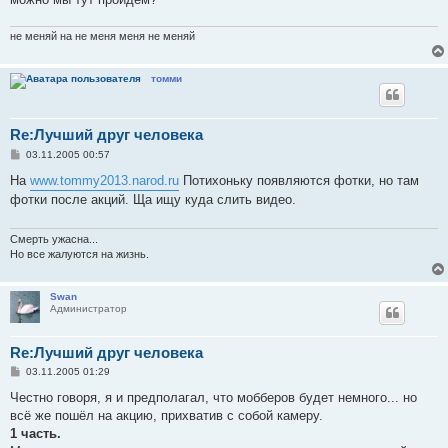
не меняй на не меня меня не меняй
томми
Re:Лучший друг человека
С
03.11.2005 00:57
о
о
На
www.tommy2013.narod.ru
Потихоньку появляются фотки, но там
б
фотки после акций. Ща ищу куда слить видео.
щ
е
н
и
Смерть ужасна...
е
Но все жалуются на жизнь.
Swan
Администратор
Re:Лучший друг человека
С
03.11.2005 01:29
о
о
Честно говоря, я и предполагал, что мобберов будет немного... но
б
всё же пошёл на акцию, прихватив с собой камеру.
щ
е
1 часть.
н