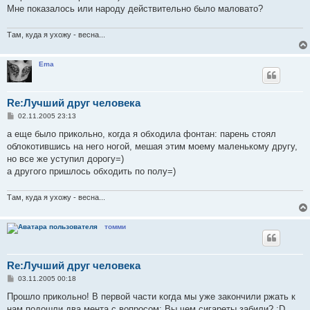
Мне показалось или народу действительно было маловато?
Там, куда я ухожу - весна...
Ema
Re:Лучший друг человека
С
02.11.2005 23:13
о
о
а еще было прикольно, когда я обходила фонтан: парень стоял
б
облокотившись на него ногой, мешая этим моему маленькому другу,
щ
е
но все же уступил дорогу=)
н
а другого пришлось обходить по полу=)
и
е
Там, куда я ухожу - весна...
томми
Re:Лучший друг человека
С
03.11.2005 00:18
о
о
Прошло прикольно! В первой части когда мы уже закончили ржать к
б
нам подошли два мента с вопросом: Вы чем сигареты забили? ;D