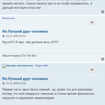
б
прошёл весело, только начало как-то не особо понравилось, а
щ
е
дальше всё было классно!
н
и
е
Morkvusha
Re:Лучший друг человека
С
03.11.2005 02:44
о
о
Круто!!!! Я заю- там должна быть я!!!!!!
б
щ
е
н
и
Маша в кедах))) Do The Ska
е
Ragamuffin
Re:Лучший друг человека
С
03.11.2005 03:30
о
о
Первая часть имхо была лишний - ну, разве что для разогрева,
б
потому что моб ожидался тяжелым и сточки зрения физических
щ
е
нагрузок и нарушения правопорядка
н
и