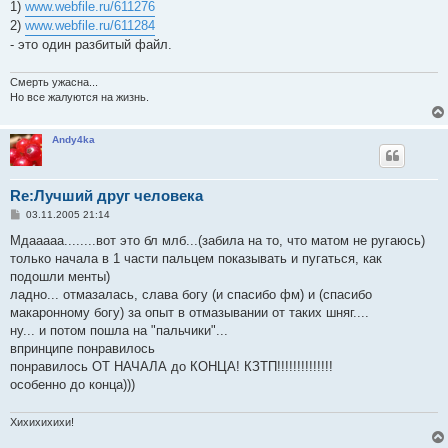
1)
www.webfile.ru/611276
щ
е
2)
www.webfile.ru/611284
н
- это один разбитый файл.
и
е
Смерть ужасна...
Но все жалуются на жизнь.
Andy4ka
Re:Лучший друг человека
С
03.11.2005 21:14
о
о
Мдааааа........вот это бл млб...(забила на то, что матом не ругаюсь)
б
только начала в 1 части пальцем показывать и пугаться, как
щ
е
подошли менты)
н
ладно... отмазалась, слава богу (и спасибо фм) и (спасибо
и
е
макаронному богу) за опыт в отмазывании от таких шняг....
ну... и потом пошла на "пальчики"...
впринципе понравилось
понравилось ОТ НАЧАЛА до КОНЦА! КЗТП!!!!!!!!!!!!!!
особенно до конца)))
Хихихихихи!