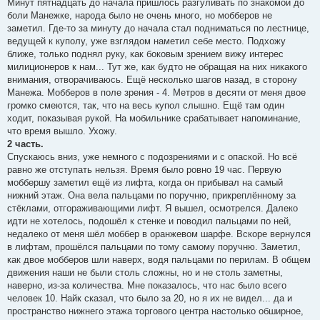
Минут пятнадцать до начала пришлось разгуливать по знакомой до
и
е
боли Манежке, народа было не очень много, но мобберов не
заметил. Где-то за минуту до начала стал подниматься по лестнице,
ведущей к куполу, уже взглядом наметил себе место. Подхожу
ближе, только поднял руку, как боковым зрением вижу интерес
милиционеров к нам... Тут же, как будто не обращая на них никакого
внимания, отворачиваюсь. Ещё несколько шагов назад, в сторону
Манежа. Мобберов в поле зрения - 4. Метров в десяти от меня двое
громко смеются, так, что на весь купол слышно. Ещё там один
ходит, показывая рукой. На мобильнике срабатывает напоминание,
что время вышло. Ухожу.
2 часть.
Спускаюсь вниз, уже немного с подозрениями и с опаской. Но всё
равно же отступать нельзя. Время было ровно 19 час. Первую
моббершу заметил ещё из лифта, когда он прибывал на самый
нижний этаж. Она вела пальцами по поручню, прикреплённому за
стёклами, отгораживающими лифт. Я вышел, осмотрелся. Далеко
идти не хотелось, подошёл к стенке и поводил пальцами по ней,
недалеко от меня шёл моббер в оранжевом шарфе. Вскоре вернулся
в лифтам, прошёлся пальцами по тому самому поручню. Заметил,
как двое мобберов шли наверх, водя пальцами по перилам. В общем
движения наши не были столь сложны, но и не столь заметны,
наверно, из-за количества. Мне показалось, что нас было всего
человек 10. Найк сказал, что было за 20, но я их не видел... да и
пространство нижнего этажа торгового центра настолько обширное,