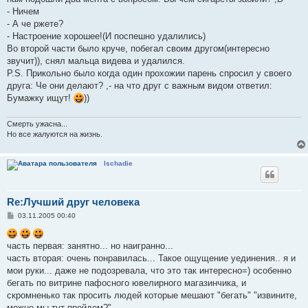
щ
е
- Ничем
н
- А че ржете?
и
е
- Настроение хорошее!(И поспешно удалились)
Во второй части было круче, побегал своим другом(интересно
звучит)), снял мальца видева и удалился.
P.S. Прикольно было когда один прохожии парень спросил у своего
друга: Че они делают? ,- на что друг с важным видом ответил:
Бумажку ищут!
))
Смерть ужасна...
Но все жалуются на жизнь.
Ischadie
Re:Лучший друг человека
С
03.11.2005 00:40
о
о
б
часть первая: занятно... но наигранно...
щ
е
часть вторая: очень понравилась... Такое ощущение уединения.. я и
н
мои руки... даже не подозревала, что это так интересно=) особенно
и
е
бегать по витрине пафосного ювелирного магазинчика, и
скромненько так просить людей которые мешают "бегать" "извините,
можно мы тут пройдем?"