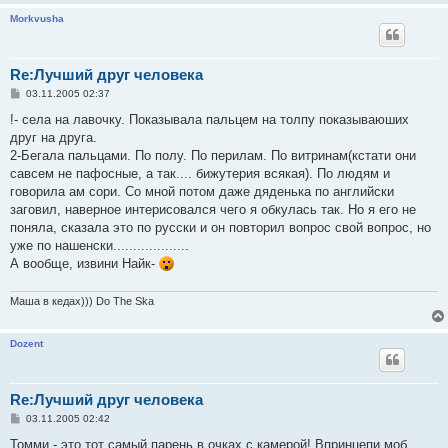
Morkvusha
Re:Лучший друг человека
С
03.11.2005 02:37
о
о
!- села на лавочку. Показывала пальцем на толпу показываюших
б
друг на друга.
щ
е
2-Бегала пальцами. По полу. По перилам. По витринам(кстати они
н
савсем не пафосные, а так.... бижутерия всякая). По людям и
и
е
говорила ам сори. Со мной потом даже дяденька по английски
заговил, наверное интерисовался чего я обкулась так. Но я его не
поняла, сказала это по русски и он повторил вопрос свой вопрос, но
уже по нашенски...................
А вообще, извини Найк-
Маша в кедах))) Do The Ska
Dozent
Re:Лучший друг человека
С
03.11.2005 02:42
о
о
Томми - это тот самый парень в очках с камерой! Впринцепи моб