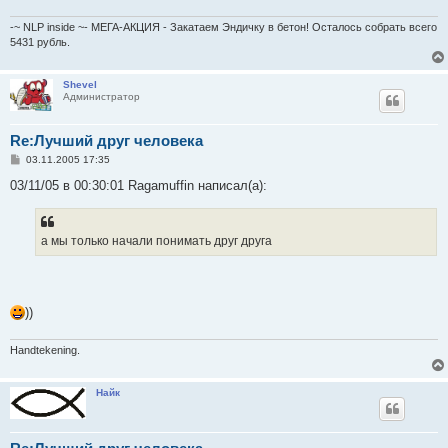
-~ NLP inside ~- МЕГА-АКЦИЯ - Закатаем Эндичку в бетон! Осталось собрать всего
5431 рубль.
Shevel
Администратор
Re:Лучший друг человека
С
03.11.2005 17:35
о
о
03/11/05 в 00:30:01 Ragamuffin написал(а):
б
щ
е
н
а мы только начали понимать друг друга
и
е
))
Handtekening.
Найк