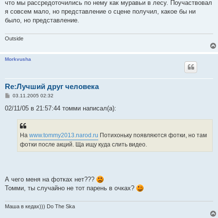
что мы рассредоточились по нему как муравьи в лесу. Поучаствовал
я совсем мало, но представление о сцене получил, какое бы ни
было, но представление.
Outside
Morkvusha
Re:Лучший друг человека
С
03.11.2005 02:32
о
о
02/11/05 в 21:57:44 томми написал(а):
б
щ
е
н
На
www.tommy2013.narod.ru
Потихоньку появляются фотки, но там
и
е
фотки после акций. Ща ищу куда слить видео.
А чего меня на фотках нет???
Томми, ты случайно не тот парень в очках?
Маша в кедах))) Do The Ska