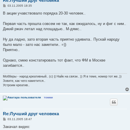
Re:Лучший друг человека
С
03.11.2005 18:35
о
о
В акции учавствовало порядка 20-30 человек..
б
щ
е
Первая часть прошла совсем не так, как ожидалось, ну и фиг с ним..
н
Дикий ржач летал над площадью.. М-дямс..
и
е
Ну да ладно, зато вторая часть приятно удивила.. Пускай народу
было мало - зато нас заметили.. =))
Приятно..
Однако, смею констатировать тот факт, что ФМ в Москве
загибается..
Мобберы - народ креативный.. (с) || Найк на связи.. )) Я в теме, номер тот же..))
Зовите, как чего наметится..
Устроим креатив..
томми
Re:Лучший друг человека
С
03.11.2005 18:47
о
о
Закачал видео:
б