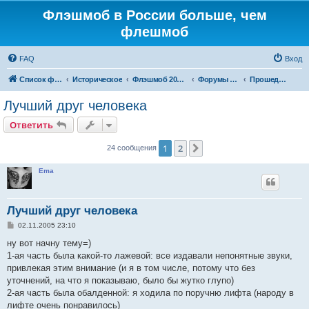
Флэшмоб в России больше, чем
флешмоб
FAQ
Вход
Список форумов
Историческое
Флэшмоб 2004-2007
Форумы города Москва
Прошедшие акции - Москва
Лучший друг человека
Ответить
1
2
След.
24 сообщения
Ema
Лучший друг человека
С
02.11.2005 23:10
о
о
ну вот начну тему=)
б
1-ая часть была какой-то лажевой: все издавали непонятные звуки,
щ
е
привлекая этим внимание (и я в том числе, потому что без
н
уточнений, на что я показываю, было бы жутко глупо)
и
е
2-ая часть была обалденной: я ходила по поручню лифта (народу в
лифте очень понравилось)