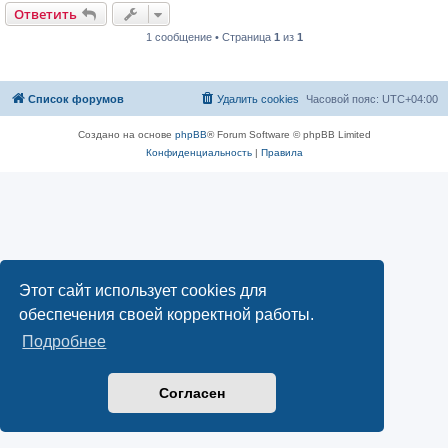
е
Ответить
1 сообщение • Страница
1
из
1
Список форумов
Удалить cookies
Часовой пояс:
UTC+04:00
Создано на основе
phpBB
® Forum Software © phpBB Limited
Конфиденциальность
|
Правила
Этот сайт использует cookies для
обеспечения своей корректной работы.
Подробнее
Согласен