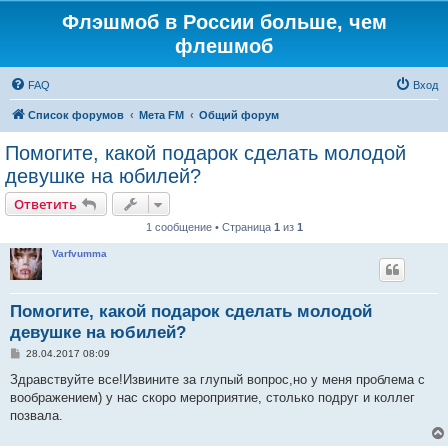
Флэшмоб в России больше, чем
флешмоб
FAQ
Вход
Список форумов
Мета FM
Общий форум
Помогите, какой подарок сделать молодой
девушке на юбилей?
Ответить
1 сообщение • Страница
1
из
1
Varfvumma
Помогите, какой подарок сделать молодой
девушке на юбилей?
С
28.04.2017 08:09
о
о
Здравствуйте все!Извините за глупый вопрос,но у меня проблема с
б
воображением) у нас скоро мероприятие, столько подруг и коллег
щ
е
позвала.
н
и