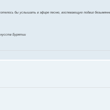
ь хотелось бы услышать в эфире песню, воспевающую подвиг безымян
скусств Бурятии