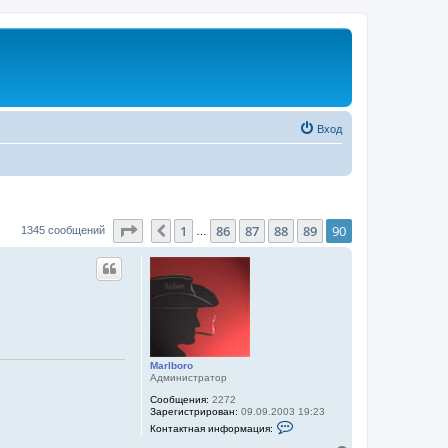
Вход
Страница
90
из
90
1
86
87
88
89
90
Пред.
1345 сообщений
…
Marlboro
Администратор
Сообщения:
2272
Зарегистрирован:
09.09.2003 19:23
К
Контактная информация:
о
н