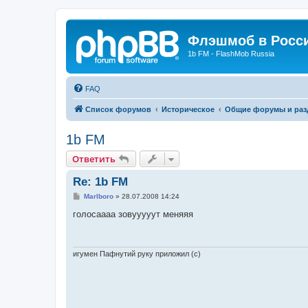
Флэшмоб в Росс
1b FM - FlashMob Russia
FAQ
Список форумов
Историческое
Общие форумы и ра
1b FM
Ответить
Re: 1b FM
С
Marlboro
»
28.07.2008 14:24
о
о
голосаааа зовууууут меняяя
б
щ
е
н
и
игумен Пафнутий руку приложил (с)
е