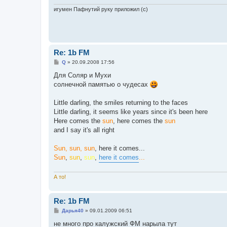
игумен Пафнутий руку приложил (с)
Re: 1b FM
С
Q
»
20.09.2008 17:56
о
о
Для Соляр и Мухи
б
солнечной памятью о чудесах
щ
е
н
Little darling, the smiles returning to the faces
и
е
Little darling, it seems like years since it's been here
Here comes the
sun
, here comes the
sun
and I say it's all right
Sun, sun, sun
, here it comes...
Sun
,
sun
,
sun
,
here it comes
...
А то!
Re: 1b FM
С
Дарья40
»
09.01.2009 06:51
о
о
не много про калужский ФМ нарыла тут