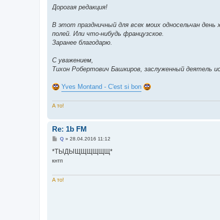
о
Дорогая редакция!
б
щ
е
В этот праздничный для всех моих односельчан ден
н
полей. Или что-нибудь французское.
и
е
Заранее благодарю.
С уважением,
Тихон Робертович Башкиров, заслуженный деятель и
Yves Montand - C'est si bon
А то!
Re: 1b FM
С
Q
»
28.04.2016 11:12
о
о
*ТЫДЫЩЩЩЩЩЩ*
б
кнтп
щ
е
н
и
А то!
е