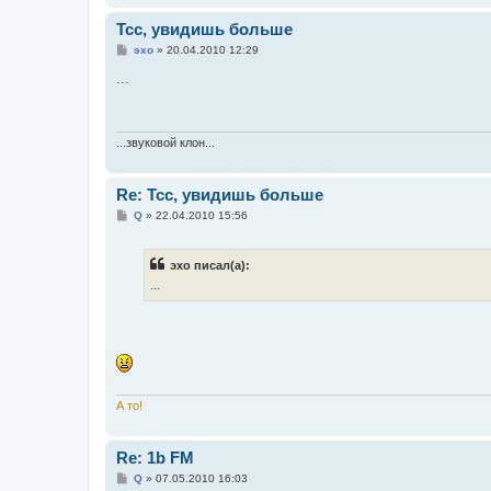
Тсс, увидишь больше
С
эхо
»
20.04.2010 12:29
о
о
...
б
щ
е
н
и
...звуковой клон...
е
Re: Тсс, увидишь больше
С
Q
»
22.04.2010 15:56
о
о
б
эхо писал(а):
щ
е
...
н
и
е
А то!
Re: 1b FM
С
Q
»
07.05.2010 16:03
о