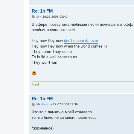
Re: 1b FM
С
Q
»
29.07.2008 05:40
о
о
В эфире прозвучала любимая песня почившего в оффла
б
особым расположением.
щ
е
н
Hey now Hey now
don't dream its over
и
е
Hey now Hey now when the world comes in
They come They come
To build a wall between us
They won't win
А то!
Re: 1b FM
С
Marlboro
»
29.07.2008 11:39
о
о
Что-то с памятью моей стаааало...
б
то что было не со мной, пооомню...
щ
е
н
*жизненное)
и
е