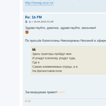
б
http://noveg.ucoz.ru/
щ
е
н
и
е
Re: 1b FM
С
Q
»
19.04.2010 01:09
о
о
Здравствуйте, девочки, здравствуйте, мальчики!
б
щ
е
н
По просьбе Капитолины Никоноровны Нюхиной в эфире
и
е
Здесь тракторы пройдут мои
И упадут в копилку, упадут туда,
Где я
Сажаю алюминиевые огурцы, а-а
На брезентовом поле
Заговорщикам привет!
кнтп
А то!