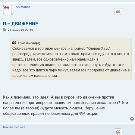
Animonne
Re: ДВИЖЕНИЕ
С
25.11.2010 09:59
о
о
б
Гриз писал(а):
щ
е
Собираемся в торговом центре, например "Клевер Хаус".
н
рассосредотачиваемся по всем эскалаторам. все едут. кто вниз, кто
и
е
вверх.. затем, все одновременно начинаем идти в
противоположную движению эскалатора сторону, как будто так и
надо. все это длится пару минут, затем все продолжают движение в
правильном направлении.
Как я понимаю, это идея. А вы в курсе что движение против
направления противоречит правилам пользования эскалатора? Тем
более вы (в теории) будете мешать людям. Нарушение
общественных правил неприемлемо для ФМ-акции.
Username1na2