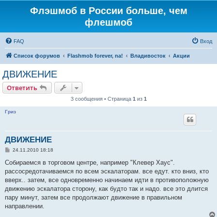
Флэшмоб в России больше, чем
флешмоб
FAQ
Вход
Список форумов
Flashmob forever, na!
Владивосток
Акции
ДВИЖЕНИЕ
Ответить
3 сообщения • Страница
1
из
1
Гриз
ДВИЖЕНИЕ
С
24.11.2010 18:18
о
о
Собираемся в торговом центре, например "Клевер Хаус".
б
рассосредотачиваемся по всем эскалаторам. все едут. кто вниз, кто
щ
е
вверх.. затем, все одновременно начинаем идти в противоположную
н
движению эскалатора сторону, как будто так и надо. все это длится
и
е
пару минут, затем все продолжают движение в правильном
направлении.