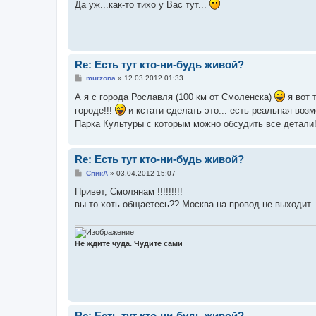
о
Да уж...как-то тихо у Вас тут...
б
щ
е
н
и
е
Re: Есть тут кто-ни-будь живой?
С
murzona
»
12.03.2012 01:33
о
о
А я с города Рославля (100 км от Смоленска)
я вот 
б
городе!!!
и кстати сделать это... есть реальная во
щ
е
Парка Культуры с которым можно обсудить все детали!
н
и
е
Re: Есть тут кто-ни-будь живой?
С
СпикА
»
03.04.2012 15:07
о
о
Привет, Смолянам !!!!!!!!!
б
вы то хоть общаетесь?? Москва на провод не выходит.
щ
е
н
и
е
Не ждите чуда. Чудите сами
Re: Есть тут кто-ни-будь живой?