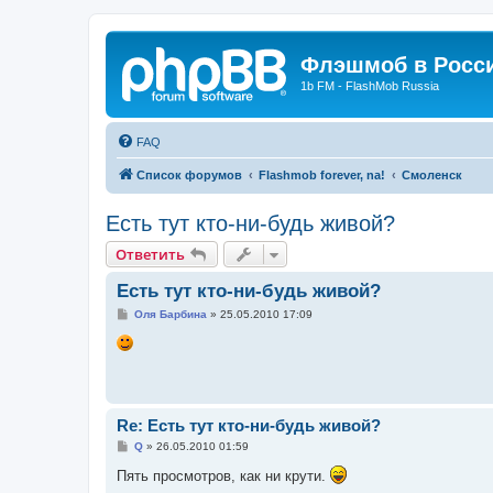
Флэшмоб в Росс
1b FM - FlashMob Russia
FAQ
Список форумов
Flashmob forever, na!
Смоленск
Есть тут кто-ни-будь живой?
Ответить
Есть тут кто-ни-будь живой?
С
Оля Барбина
»
25.05.2010 17:09
о
о
б
щ
е
н
и
е
Re: Есть тут кто-ни-будь живой?
С
Q
»
26.05.2010 01:59
о
о
Пять просмотров, как ни крути.
б