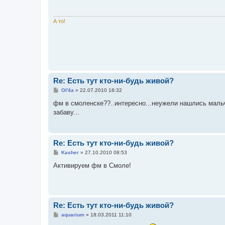
щ
е
н
и
А то!
е
Re: Есть тут кто-ни-будь живой?
С
Ol'4a
»
22.07.2010 18:32
о
о
фм в смоленске??..интересно...неужели нашлись мальч
б
забаву...
щ
е
н
и
е
Re: Есть тут кто-ни-будь живой?
С
Kasher
»
27.10.2010 08:53
о
о
Активируем фм в Смоле!
б
щ
е
н
и
е
Re: Есть тут кто-ни-будь живой?
С
aquarium
»
18.03.2011 11:10
о