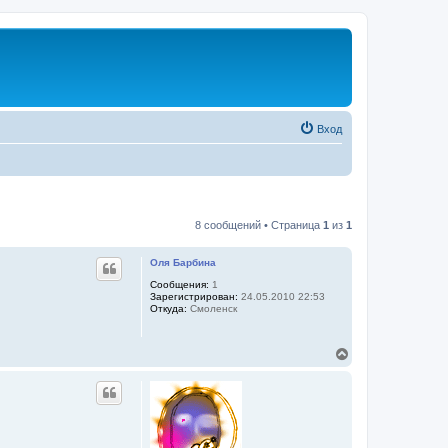
Вход
8 сообщений • Страница
1
из
1
Оля Барбина
Сообщения:
1
Зарегистрирован:
24.05.2010 22:53
Откуда:
Смоленск
В
е
р
н
у
т
ь