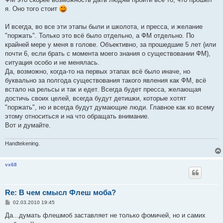
я. Оно того стоит
И всегда, во все эти этапы были и школота, и пресса, и желание
"поржать". Только это всё было отдельно, а ФМ отдельно. По
крайней мере у меня в голове. Объективно, за прошедшие 5 лет (или
почти 6, если брать с момента моего знания о существовании ФМ),
ситуация особо и не менялась.
Да, возможно, когда-то на первых этапах всё было иначе, но
буквально за полгода существования такого явления как ФМ, всё
встало на рельсы и так и едет. Всегда будет пресса, желающая
достичь своих целей, всегда будут детишки, которые хотят
"поржать", но и всегда будут думающие люди. Главное как ко всему
этому относиться и на что обращать внимание.
Вот и думайте.
Handtekening.
vx68
Re: В чем смысл Флеш моба?
С
02.03.2010 19:45
о
о
Да...думать флешмоб заставляет не только фомичей, но и самих
б