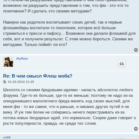
и
е
возможно ли разрушить представление о том, что фм - это что то
позитивное? И сделать это своими методами?
Наверно как родители воспитывают своих детей, так и первые
флешмоберы воспитали то поколение, которое всё больше
стремиться к прессе и пафосу... Возможно они делали флешмоб для
себя, вот и получили результат. С этим можно бороться. Своими же
методами. Только поймёт ли кто?
AlyRain
Re: В чем смысл Флеш моба?
С
01.03.2010 21:35
о
о
Школота со своими бредовыми идеями - напасть абсолютно любого
б
форума. Где-то их больше, где-то их меньше; поэтому не надо из-за
щ
е
опизденевшего малолетнего бреда менять ход своих мыслей, для
н
меня фм - то же самое, что и раньше, и никаких других путей я не
и
е
вижу. И уж тем более не собираюсь ничего перестраивать из-за
потока новых бездарных идей, это нормально. Скорее даже говорит о
росте популярности, правда, не среди тех слоев.
vx68