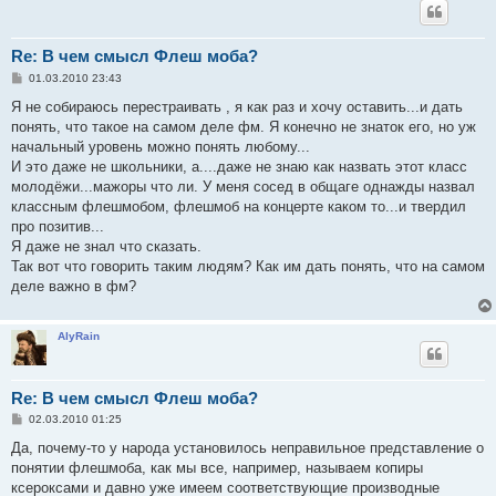
Re: В чем смысл Флеш моба?
С
01.03.2010 23:43
о
о
Я не собираюсь перестраивать , я как раз и хочу оставить...и дать
б
понять, что такое на самом деле фм. Я конечно не знаток его, но уж
щ
е
начальный уровень можно понять любому...
н
И это даже не школьники, а....даже не знаю как назвать этот класс
и
е
молодёжи...мажоры что ли. У меня сосед в общаге однажды назвал
классным флешмобом, флешмоб на концерте каком то...и твердил
про позитив...
Я даже не знал что сказать.
Так вот что говорить таким людям? Как им дать понять, что на самом
деле важно в фм?
AlyRain
Re: В чем смысл Флеш моба?
С
02.03.2010 01:25
о
о
Да, почему-то у народа установилось неправильное представление о
б
понятии флешмоба, как мы все, например, называем копиры
щ
е
ксероксами и давно уже имеем соответствующие производные