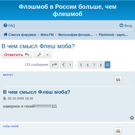
Флэшмоб в России больше, чем
флешмоб
FAQ
Вход
Список форумов
Мета FM
Философия флэшмоба
Flashmob - идеология
В чем смысл Флеш моба?
Ответить
Страница
9
из
9
1
5
6
7
8
9
Пред.
133 сообщения
…
вантуз
В чем смысл Флеш моба?
С
20.10.2006 18:30
о
о
наверное я гений!!!!!!!!!!!!!!111
б
щ
е
н
и
solar wind
е