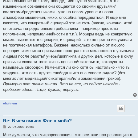
было сомнение по этому поводу), ибо нужно учитывать, что с
измененным сознанием они общаются со своими друзьями/
коллегами/родственниками - уже на новом уровне и новая
атмосфера мышления, имхо, способна передаваться. И еще мне
кажется, что конкретный сценарий это не суть (важно, конечно, чтоб
он отвечал определенным требованиям - например простоты
исполнения, непрямолинейности и т.п.). Моберы ведь не конкретную
мысль выражают в сценарии, и сценарий - это не притча иисусова и
не поэтическая метафора. Важнее, насколько сильно от любого
сценария изменится привычное пространство мегаполиса с унылыми
лицами после работы/ учебы/шоппинга и других дел, которые в силу
привычки сковали твою жизнь цепью обязательств, которую ты
называешь свободой. Изменится ли оно хотя бы настолько - что ты
увидишь, что есть другая свобода и что она совсем рядом? (без
многих лет медитаций/психотерапии/или замаливания грехов).
Примерно вот такие мысли. Это не все, но сейчас некогда -
пробегом здесь... Еще, думаю, вернусь.
ehuhnem
Re: В чем смысл Флеш моба?
С
27.06.2009 19:04
о
о
Мне думается, что микрореволюция - это все-таки про революцию в
б