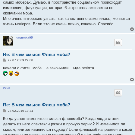
самих моберах. Думаю, в пространстве социальном происходит
щ
е
изменение, флуктуация, которая быстро разглаживается по
н
окончании моба.
и
е
Мне очень интересно узнать, как качественно изменилась, меняется
жизнь моберов. Если это не очень лично, конечно. Спасибо.
nastenka95
Re: В чем смысл Флеш моба?
С
22.07.2009 22:08
о
о
начали с флэш моба....а закончили....мда ребята...
б
щ
е
н
и
vx68
е
Re: В чем смысл Флеш моба?
С
28.02.2010 19:24
о
о
Когда успел измениться смысл флешмоба? Когда люди стали
б
делать из него спектакли ржаки и прочую херню? И изменился ли
щ
е
смысл, или же изменился подход? Если флешмоб направлен в какой
н
то степени на разрушение представлений о чём либо привычном,