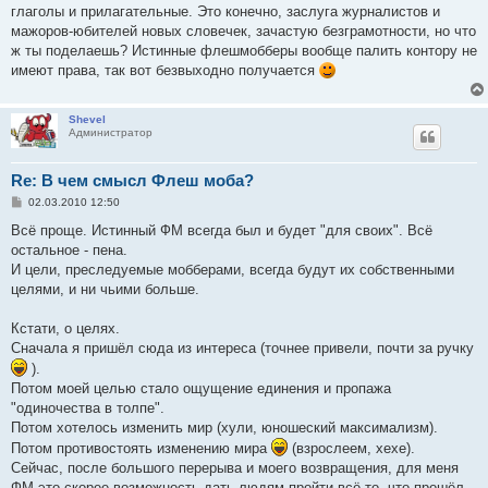
н
глаголы и прилагательные. Это конечно, заслуга журналистов и
и
е
мажоров-юбителей новых словечек, зачастую безграмотности, но что
ж ты поделаешь? Истинные флешмобберы вообще палить контору не
имеют права, так вот безвыходно получается
Shevel
Администратор
Re: В чем смысл Флеш моба?
С
02.03.2010 12:50
о
о
Всё проще. Истинный ФМ всегда был и будет "для своих". Всё
б
остальное - пена.
щ
е
И цели, преследуемые мобберами, всегда будут их собственными
н
целями, и ни чьими больше.
и
е
Кстати, о целях.
Сначала я пришёл сюда из интереса (точнее привели, почти за ручку
).
Потом моей целью стало ощущение единения и пропажа
"одиночества в толпе".
Потом хотелось изменить мир (хули, юношеский максимализм).
Потом противостоять изменению мира
(взрослеем, хехе).
Сейчас, после большого перерыва и моего возвращения, для меня
ФМ это скорее возможность дать людям пройти всё то, что прошёл