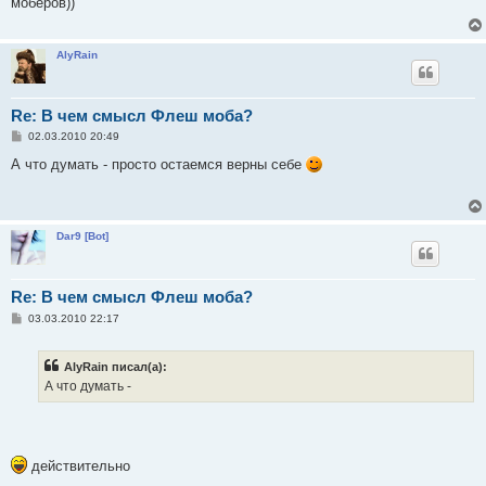
моберов))
щ
е
н
и
AlyRain
е
Re: В чем смысл Флеш моба?
С
02.03.2010 20:49
о
о
А что думать - просто остаемся верны себе
б
щ
е
н
и
Dar9 [Bot]
е
Re: В чем смысл Флеш моба?
С
03.03.2010 22:17
о
о
б
AlyRain писал(а):
щ
е
А что думать -
н
и
е
действительно