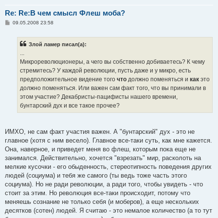
Re: Re:В чем смысл Флеш моба?
С
09.05.2008 23:58
о
о
б
Злой ламер писал(а):
щ
е
...
н
Микрореволюционеры, а чего вы собственно добиваетесь? К чему
и
е
стремитесь? У каждой революции, пусть даже и у микро, есть
предположительное видение того
что
должно поменяться и
как
это
должно поменяться. Или важен сам факт того, что вы принимали в
этом участие? Декабристы-пацифисты нашего времени,
бунтарский дух и все такое прочее?
ИМХО, не сам факт участия важен. А "бунтарский" дух - это не
главное (хотя с ним весело). Главное все-таки суть, как мне кажется.
Она, наверное, и приведет меня во флеш, которым пока еще не
занимался. Действительно, хочется "взрезать" мир, расколоть на
мелкие кусочки - его обыденность, стереотипность поведения других
людей (социума) и тебя же самого (ты ведь тоже часть этого
социума). Но не ради революции, а ради того, чтобы увидеть - что
стоит за этим. Но революция все-таки происходит, потому что
меняешь сознание не только себя (и моберов), а еще нескольких
десятков (сотен) людей. Я считаю - это немалое количество (а то тут