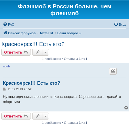
Флэшмоб в России больше, чем
флешмоб
FAQ
Вход
Список форумов
Мета FM
Ваши вопросы
Красноярск!!! Есть кто?
Ответить
1 сообщение • Страница
1
из
1
noch
Красноярск!!! Есть кто?
С
11.09.2013 20:52
о
о
Нужны единомышленники из Красноярска. Сценарии есть, давайте
б
общаться.
щ
е
н
и
Ответить
е
1 сообщение • Страница
1
из
1