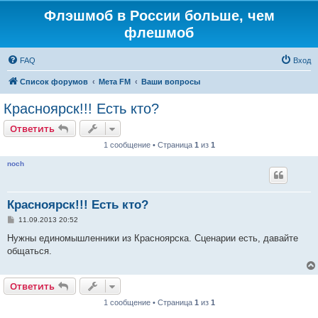
Флэшмоб в России больше, чем
флешмоб
FAQ
Вход
Список форумов
Мета FM
Ваши вопросы
Красноярск!!! Есть кто?
Ответить
1 сообщение • Страница
1
из
1
noch
Красноярск!!! Есть кто?
С
11.09.2013 20:52
о
о
Нужны единомышленники из Красноярска. Сценарии есть, давайте
б
общаться.
щ
е
н
и
Ответить
е
1 сообщение • Страница
1
из
1