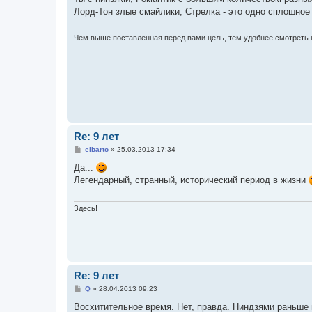
щ
е
Лорд-Тон злые смайлики, Стрелка - это одно сплошное 
н
и
е
Чем выше поставленная перед вами цель, тем удобнее смотреть 
Re: 9 лет
С
elbarto
»
25.03.2013 17:34
о
о
Да...
б
Легендарный, странный, исторический период в жизни
щ
е
н
и
Здесь!
е
Re: 9 лет
С
Q
»
28.04.2013 09:23
о
о
Восхитительное время. Нет, правда. Ниндзями раньше 