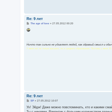
Re: 9 лет
С
The age of love
»
27.05.2012 00:20
о
о
б
щ
е
н
и
Ничто так сильно не удивляет людей, как здравый смысл и обы
е
У меня нет не только высшего, но и среднего образования. Поэтому у меня 35.
З
аполню
А
бсолютной
Л
юбовью
У
нылую
П
устоту
А
да
Re: 9 лет
С
SP
»
27.05.2012 10:07
о
о
Ух! Эйдж! Даже можно повспоминать, кто и какими сма
б
Ты с нинзями, Романтик с большим количеством разных