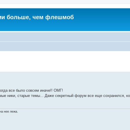
ии больше, чем флешмоб
тогда все было совсем иначе!! ОМГ!
омые ники, старые темы... Даже секретный форум все еще сохранился, 
на нее лежа.