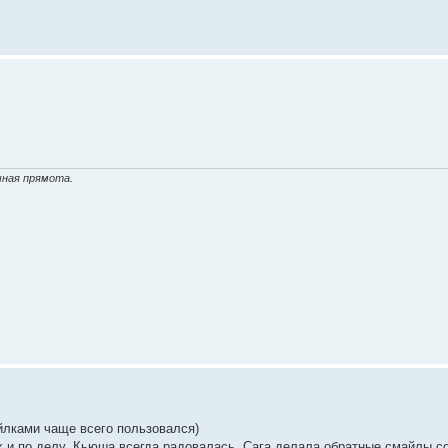
чная прямота.
йлками чаще всего пользовался)
 и по делу, Кьюша всегда радовалась, Сага делала обратные смайлы со