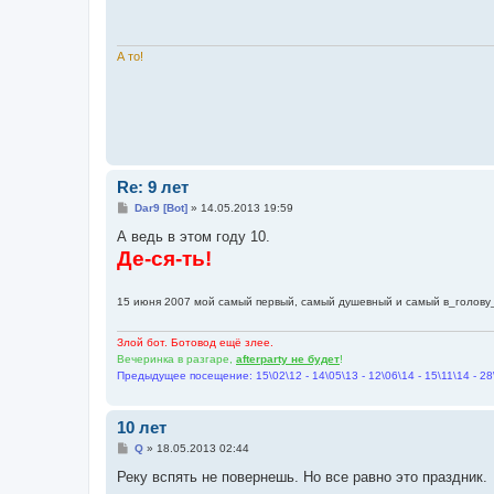
б
щ
е
н
и
А то!
е
Re: 9 лет
С
Dar9 [Bot]
»
14.05.2013 19:59
о
о
А ведь в этом году 10.
б
Де-ся-ть!
щ
е
н
и
15 июня 2007 мой самый первый, самый душевный и самый в_голову
е
Злой бот. Ботовод ещё злее.
Вечеринка в разгаре,
afterparty не будет
!
Предыдущее посещение: 15\02\12 - 14\05\13 - 12\06\14 - 15\11\14 - 28
10 лет
С
Q
»
18.05.2013 02:44
о
о
Реку вспять не повернешь. Но все равно это праздник.
б