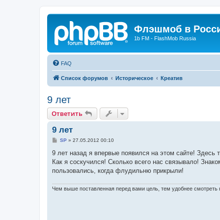
Флэшмоб в Росс
1b FM - FlashMob Russia
FAQ
Список форумов
Историческое
Креатив
9 лет
Ответить
9 лет
С
SP
»
27.05.2012 00:10
о
о
9 лет назад я впервые появился на этом сайте! Здесь 
б
Как я соскучился! Сколько всего нас связывало! Знак
щ
е
пользовались, когда флудильню прикрыли!
н
и
е
Чем выше поставленная перед вами цель, тем удобнее смотреть 