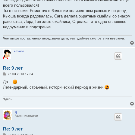
б
всего пользовался)
щ
е
Ты с нинзями, Романтик с большим количеством разных и по делу,
н
Кьюша всегда радовалась, Сага делала обратные смайлы со знаком
и
е
равенства, Лорд-Тон злые смайлики, Стрелка - это одно сплошное
недоумение и подозрение...
Чем выше поставленная перед вами цель, тем удобнее смотреть на нее лежа.
elbarto
Re: 9 лет
С
25.03.2013 17:34
о
о
Да...
б
Легендарный, странный, исторический период в жизни
щ
е
н
и
Здесь!
е
Q
Администратор
Re: 9 лет
С
28.04.2013 09:23