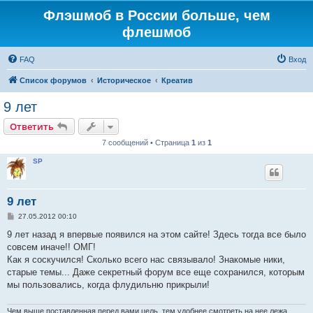
Флэшмоб в России больше, чем
флешмоб
FAQ
Вход
Список форумов
Историческое
Креатив
9 лет
Ответить
7 сообщений • Страница
1
из
1
SP
9 лет
С
27.05.2012 00:10
о
о
9 лет назад я впервые появился на этом сайте! Здесь тогда все было
б
совсем иначе!! ОМГ!
щ
е
Как я соскучился! Сколько всего нас связывало! Знакомые ники,
н
старые темы... Даже секретный форум все еще сохранился, которым
и
е
мы пользовались, когда флудильню прикрыли!
Чем выше поставленная перед вами цель, тем удобнее смотреть на нее лежа.