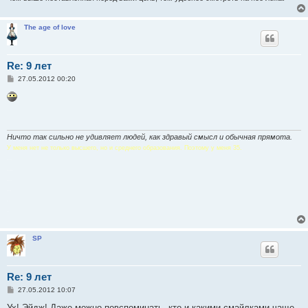
The age of love
Re: 9 лет
С
27.05.2012 00:20
о
о
б
щ
е
н
и
Ничто так сильно не удивляет людей, как здравый смысл и обычная прямота.
е
У меня нет не только высшего, но и среднего образования. Поэтому у меня 35.
З
аполню
А
бсолютной
Л
юбовью
У
нылую
П
устоту
А
да
SP
Re: 9 лет
С
27.05.2012 10:07
о
о
Ух! Эйдж! Даже можно повспоминать, кто и какими смайлками чаще