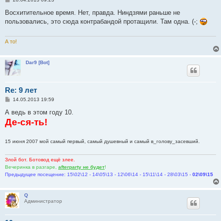
о
о
Восхитительное время. Нет, правда. Ниндзями раньше не
б
пользовались, это сюда контрабандой протащили. Там одна. (-;
щ
е
н
и
А то!
е
Dar9 [Bot]
Re: 9 лет
С
14.05.2013 19:59
о
о
А ведь в этом году 10.
б
Де-ся-ть!
щ
е
н
и
15 июня 2007 мой самый первый, самый душевный и самый в_голову_засевший.
е
Злой бот. Ботовод ещё злее.
Вечеринка в разгаре,
afterparty не будет
!
Предыдущее посещение: 15\02\12 - 14\05\13 - 12\06\14 - 15\11\14 - 28\03\15 -
02\09\15
Q
Администратор