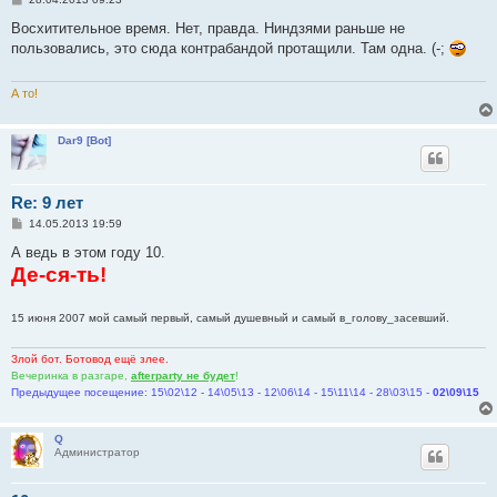
о
о
Восхитительное время. Нет, правда. Ниндзями раньше не
б
пользовались, это сюда контрабандой протащили. Там одна. (-;
щ
е
н
и
А то!
е
Dar9 [Bot]
Re: 9 лет
С
14.05.2013 19:59
о
о
А ведь в этом году 10.
б
Де-ся-ть!
щ
е
н
и
15 июня 2007 мой самый первый, самый душевный и самый в_голову_засевший.
е
Злой бот. Ботовод ещё злее.
Вечеринка в разгаре,
afterparty не будет
!
Предыдущее посещение: 15\02\12 - 14\05\13 - 12\06\14 - 15\11\14 - 28\03\15 -
02\09\15
Q
Администратор