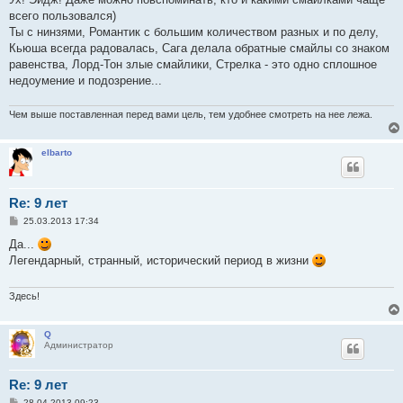
б
всего пользовался)
щ
е
Ты с нинзями, Романтик с большим количеством разных и по делу,
н
Кьюша всегда радовалась, Сага делала обратные смайлы со знаком
и
е
равенства, Лорд-Тон злые смайлики, Стрелка - это одно сплошное
недоумение и подозрение...
Чем выше поставленная перед вами цель, тем удобнее смотреть на нее лежа.
elbarto
Re: 9 лет
С
25.03.2013 17:34
о
о
Да...
б
Легендарный, странный, исторический период в жизни
щ
е
н
и
Здесь!
е
Q
Администратор
Re: 9 лет
С
28.04.2013 09:23