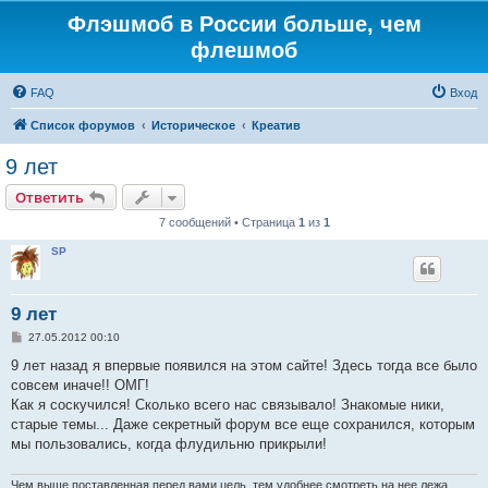
Флэшмоб в России больше, чем
флешмоб
FAQ
Вход
Список форумов
Историческое
Креатив
9 лет
Ответить
7 сообщений • Страница
1
из
1
SP
9 лет
С
27.05.2012 00:10
о
о
9 лет назад я впервые появился на этом сайте! Здесь тогда все было
б
совсем иначе!! ОМГ!
щ
е
Как я соскучился! Сколько всего нас связывало! Знакомые ники,
н
старые темы... Даже секретный форум все еще сохранился, которым
и
е
мы пользовались, когда флудильню прикрыли!
Чем выше поставленная перед вами цель, тем удобнее смотреть на нее лежа.