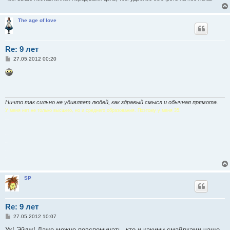
The age of love
Re: 9 лет
С
27.05.2012 00:20
о
о
б
щ
е
н
и
Ничто так сильно не удивляет людей, как здравый смысл и обычная прямота.
е
У меня нет не только высшего, но и среднего образования. Поэтому у меня 35.
З
аполню
А
бсолютной
Л
юбовью
У
нылую
П
устоту
А
да
SP
Re: 9 лет
С
27.05.2012 10:07
о
о
Ух! Эйдж! Даже можно повспоминать, кто и какими смайлками чаще