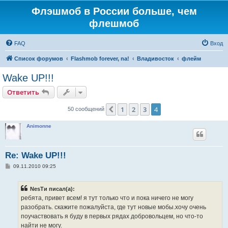
Флэшмоб в России больше, чем
флешмоб
FAQ
Вход
Список форумов
Flashmob forever, na!
Владивосток
флейм
Wake UP!!!
Ответить
1
2
3
4
Пред.
50 сообщений
Animonne
Re: Wake UP!!!
С
09.11.2010 09:25
о
о
б
NesTи писал(а):
щ
е
ребята, привет всем! я тут только что и пока ничего не могу
н
разобрать. скажите пожалуйста, где тут новые мобы.хочу очень
и
е
поучаствовать я буду в первых рядах добровольцем, но что-то
найти не могу.