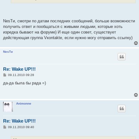
NesTи, смотри по датам последних сообщений, больше возможности
получить ответ и пообщаться с живыми людьми, которые хоть
изредка бывают на форуме) И еще один совет, существует
действующая группа Vкontakte, если нужно могу отправить ссылку)
NesTи
Re: Wake UP!!!
С
09.11.2010 09:28
о
о
да-да была бы рада =)
б
щ
е
н
и
Animonne
е
Re: Wake UP!!!
С
09.11.2010 09:40
о
о
б