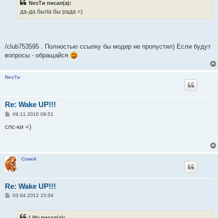
NesTи писал(а):
щ
е
да-да была бы рада =)
н
и
е
/club753595 . Полностью ссылку бы модер не пропустил) Если будут
вопросы - обращайся
NesTи
Re: Wake UP!!!
С
09.11.2010 09:51
о
о
спс-ки =)
б
щ
е
н
и
СпикА
е
Re: Wake UP!!!
С
03.04.2012 15:04
о
о
б
Lilly писал(а):