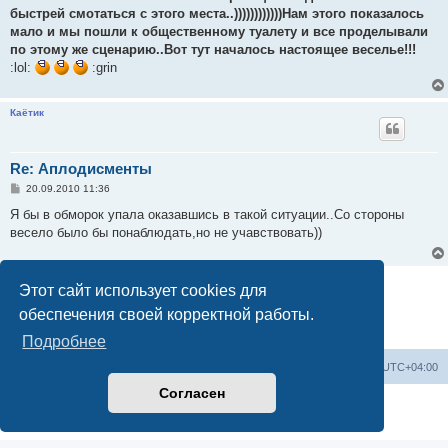
быстрей смотаться с этого места..))))))))))))Нам этого показалось
мало и мы пошли к общественному туалету и все проделывали
по этому же сценарию..Вот тут началось настоящее веселье!!!
:lol:
:grin
Каётик
Re: Аплодисменты
С
20.09.2010 11:36
о
о
Я бы в обморок упала оказавшись в такой ситуации..Со стороны
б
весело было бы понаблюдать,но не учавствовать))
щ
е
н
и
Ответить
е
Этот сайт использует cookies для
2 сообщения • Страница
1
из
1
обеспечения своей корректной работы.
Подробнее
Список форумов
Удалить cookies
Часовой пояс:
UTC+04:00
Согласен
Создано на основе
phpBB
® Forum Software © phpBB Limited
Конфиденциальность
|
Правила