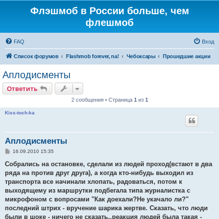
Флэшмоб в России больше, чем
флешмоб
FAQ
Вход
Список форумов
Flashmob forever, na!
Чебоксары
Прошедшие акции
Аплодисменты
Ответить
2 сообщения • Страница
1
из
1
Kiss-toch-ka
Аплодисменты
С
16.09.2010 15:35
о
о
Собрались на остановке, сделали из людей проход(встают в два
б
ряда на против друг друга), а когда кто-нибудь выходил из
щ
е
транспорта все начинали хлопать, радоваться, потом к
н
выходящему из маршрутки подбегала типа журналистка с
и
е
микрофоном с вопросами "Как доехали?Не укачало ли?"
последний штрих - вручение шарика жертве. Сказать, что люди
были в шоке - ничего не сказать..реакция людей была такая -