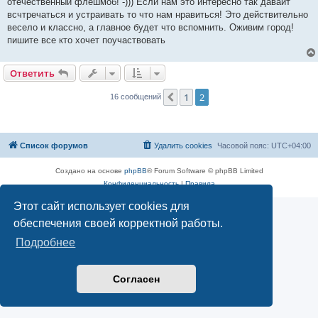
отечественный флешмоб! -))) Если нам это интересно так давайт
и
е
всчтречаться и устраивать то что нам нравиться! Это действительно
весело и классно, а главное будет что вспомнить. Оживим город!
пишите все кто хочет поучаствовать
Ответить
1
2
Пред.
16 сообщений
Список форумов
Удалить cookies
Часовой пояс:
UTC+04:00
Создано на основе
phpBB
® Forum Software © phpBB Limited
Конфиденциальность
|
Правила
Этот сайт использует cookies для
обеспечения своей корректной работы.
Подробнее
Согласен