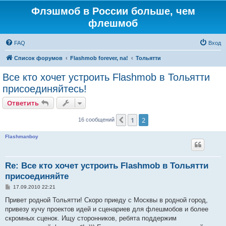
Флэшмоб в России больше, чем
флешмоб
FAQ
Вход
Список форумов
Flashmob forever, na!
Тольятти
Все кто хочет устроить Flashmob в Тольятти
присоединяйтесь!
Ответить
1
2
Пред.
16 сообщений
Flashmanboy
Re: Все кто хочет устроить Flashmob в Тольятти
присоединяйте
С
17.09.2010 22:21
о
о
Привет родной Тольятти! Скоро приеду с Москвы в родной город,
б
привезу кучу проектов идей и сценариев для флешмобов и более
щ
е
скромных сценок. Ищу сторонников, ребята поддержим
н