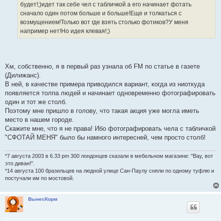
е
будет!;)идет так себе чел с табличкой а его начинает фотать
сначало один потом больше и больше!Еще и толкаться с
возмущением!Только вот где взять столько фотиков?У меня
например нет!Но идея клевая!;)
Хм, собственно, я в первый раз узнала об FM по статье в газете
(Дилижанс).
В ней, в качестве примера приводился вариант, когда из ниоткуда
появляется толпа людей и начинает одновременно фотографировать
один и тот же столб.
Поэтому мне пришло в голову, что такая акция уже могла иметь
место в нашем городе.
Скажите мне, что я не права! Ибо фотографировать чела с табличкой
"СФОТАЙ МЕНЯ" было бы намного интересней, чем просто столб!
*7 августа 2003 в 6.33 pm 300 лондонцев сказали в мебельном магазине: "Вау, вот
это диван!".
*14 августа 100 бразильцев на людной улице Сан-Паулу сняли по одному туфлю и
постучали им по мостовой.
ВынесКорм