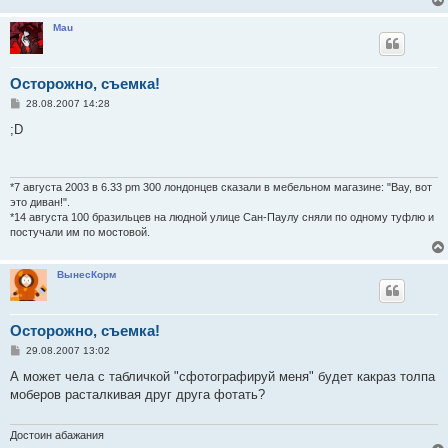
Mau
Осторожно, съемка!
С
28.08.2007 14:28
о
о
;D
б
щ
е
н
и
*7 августа 2003 в 6.33 pm 300 лондонцев сказали в мебельном магазине: "Вау, вот
е
это диван!".
*14 августа 100 бразильцев на людной улице Сан-Паулу сняли по одному туфлю и
постучали им по мостовой.
ВынесКорм
Осторожно, съемка!
С
29.08.2007 13:02
о
о
А может чела с табличкой "сфотографируй меня" будет какраз толпа
б
моберов расталкивая друг друга фотать?
щ
е
н
и
Достоин абажания
е