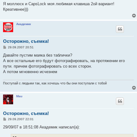
о
Я моллюск и CapsLock моя любимая клавиша 2ой вариант!
б
Креативнее)))
щ
е
н
и
Академик
е
Осторожно, съемка!
С
29.09.2007 20:51
о
о
Давайте пустим маяка без таблички?
б
А все остальные его будут фотографировать, на протяжении его
щ
е
пути. причем фотографировать со всех сторон.
н
А потом мгновенно исчезнем
и
е
Поступай с людьми так, как хочешь что бы они поступали с тобой
Mau
Осторожно, съемка!
С
29.09.2007 22:01
о
о
29/09/07 в 18:51:08 Академик написал(а):
б
щ