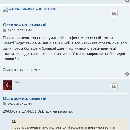
Dr.Black
Осторожно, съемка!
С
29.08.2007 19:44
о
о
Просто замечательно получится!И эффект мгновенной толпы
б
будет!;)идет так себе чел с табличкой а его начинает фотать сначало
щ
е
один потом больше и больше!Еще и толкаться с возмущением!
н
Только вот где взять столько фотиков?У меня например нет!Но идея
и
е
клевая!;)
Скука есть пустота души...
Mau
Осторожно, съемка!
С
29.08.2007 19:54
о
о
29/08/07 в 17:44:31 Dr.Black написал(а):
б
щ
е
н
Просто замечательно получится!И эффект мгновенной толпы
и