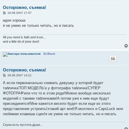
Осторожно, съемка!
С
19.08.2007 17:57
о
о
идея хороша
б
я не умею не только читать, но и писать
щ
е
н
и
All you need is faith and trust...
е
and a little bit of pixie dust!
Dr.Black
Осторожно, съемка!
С
28.08.2007 14:21
о
о
А если первоначально снимать девушку у которой будет
б
табличка'ТОП МОДЕЛЬ'а у фотографа табличка'СУПЕР
щ
е
ФОТОГРАФ'или что то в этом роде!Можно вообще несколько
н
моделей с такими табличками!А потом уже к ним еще будут
и
е
присоединятся!Мне кажется весело будет если еще из этого
представление устроить!этакий арт моб!Я моллюск и CapsLock моя
любимая клавиша сцен!я не умею не только читать, но и писать
Скука есть пустота души...