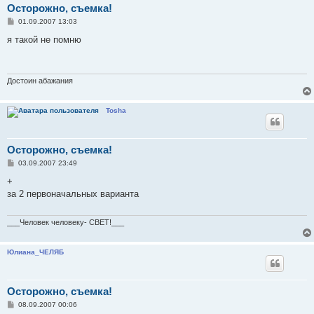
Осторожно, съемка!
С
01.09.2007 13:03
о
о
я такой не помню
б
щ
е
н
и
Достоин абажания
е
Tosha
Осторожно, съемка!
С
03.09.2007 23:49
о
о
+
б
за 2 первоначальных варианта
щ
е
н
и
___Человек человеку- СВЕТ!___
е
Юлиана_ЧЕЛЯБ
Осторожно, съемка!
С
08.09.2007 00:06
о