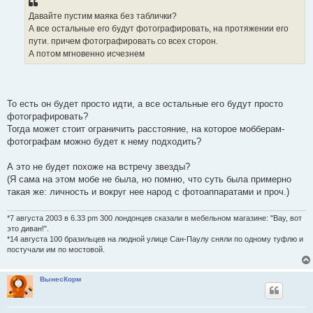
е
н
Давайте пустим маяка без таблички?
и
е
А все остальные его будут фотографировать, на протяжении его
пути. причем фотографировать со всех сторон.
А потом мгновенно исчезнем
То есть он будет просто идти, а все остальные его будут просто
фотографировать?
Тогда может стоит ограничить расстояние, на которое мобберам-
фотографам можно будет к нему подходить?
А это не будет похоже на встречу звезды?
(Я сама на этом мобе не была, но помню, что суть была примерно
такая же: личность и вокруг нее народ с фотоаппаратами и проч.)
*7 августа 2003 в 6.33 pm 300 лондонцев сказали в мебельном магазине: "Вау, вот
это диван!".
*14 августа 100 бразильцев на людной улице Сан-Паулу сняли по одному туфлю и
постучали им по мостовой.
ВынесКорм