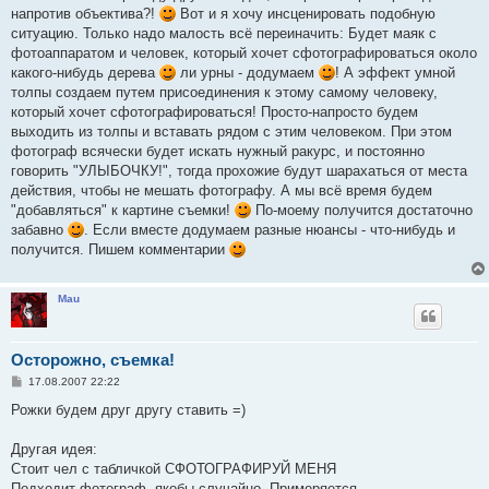
напротив объектива?!
Вот и я хочу инсценировать подобную
ситуацию. Только надо малость всё переиначить: Будет маяк с
фотоаппаратом и человек, который хочет сфотографироваться около
какого-нибудь дерева
ли урны - додумаем
! А эффект умной
толпы создаем путем присоединения к этому самому человеку,
который хочет сфотографироваться! Просто-напросто будем
выходить из толпы и вставать рядом с этим человеком. При этом
фотограф всячески будет искать нужный ракурс, и постоянно
говорить "УЛЫБОЧКУ!", тогда прохожие будут шарахаться от места
действия, чтобы не мешать фотографу. А мы всё время будем
"добавляться" к картине съемки!
По-моему получится достаточно
забавно
. Если вместе додумаем разные нюансы - что-нибудь и
получится. Пишем комментарии
Mau
Осторожно, съемка!
С
17.08.2007 22:22
о
о
Рожки будем друг другу ставить =)
б
щ
е
Другая идея:
н
Стоит чел с табличкой СФОТОГРАФИРУЙ МЕНЯ
и
е
Подходит фотограф, якобы случайно. Примеряется.