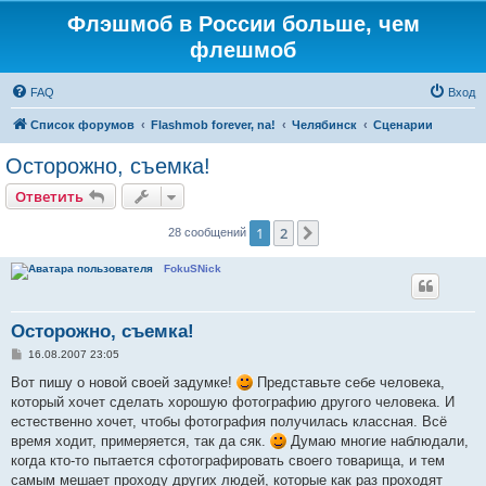
Флэшмоб в России больше, чем
флешмоб
FAQ
Вход
Список форумов
Flashmob forever, na!
Челябинск
Сценарии
Осторожно, съемка!
Ответить
1
2
След.
28 сообщений
FokuSNick
Осторожно, съемка!
С
16.08.2007 23:05
о
о
Вот пишу о новой своей задумке!
Представьте себе человека,
б
который хочет сделать хорошую фотографию другого человека. И
щ
е
естественно хочет, чтобы фотография получилась классная. Всё
н
время ходит, примеряется, так да сяк.
Думаю многие наблюдали,
и
е
когда кто-то пытается сфотографировать своего товарища, и тем
самым мешает проходу других людей, которые как раз проходят