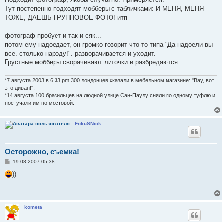
Тут постепенно подходят мобберы с табличками: И МЕНЯ, МЕНЯ
ТОЖЕ, ДАЕШЬ ГРУППОВОЕ ФОТО! итп
фотограф пробует и так и сяк...
потом ему надоедает, он громко говорит что-то типа "Да надоели вы
все, столько народу!", разворачивается и уходит.
Грустные мобберы сворачивают литочки и разбредаются.
*7 августа 2003 в 6.33 pm 300 лондонцев сказали в мебельном магазине: "Вау, вот
это диван!".
*14 августа 100 бразильцев на людной улице Сан-Паулу сняли по одному туфлю и
постучали им по мостовой.
FokuSNick
Осторожно, съемка!
С
19.08.2007 05:38
о
о
))
б
щ
е
н
и
kometa
е