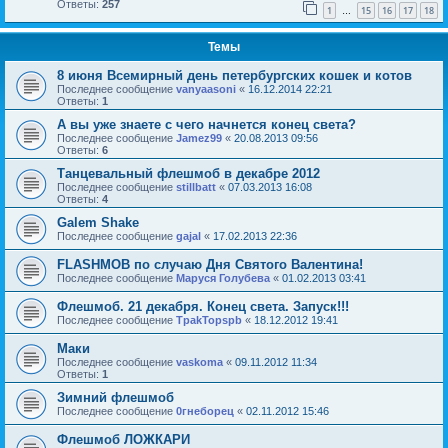
Ответы:
257
1
15
16
17
18
…
Темы
8 июня Всемирный день петербургских кошек и котов
Последнее сообщение
vanyaasoni
«
16.12.2014 22:21
Ответы:
1
А вы уже знаете с чего начнется конец света?
Последнее сообщение
Jamez99
«
20.08.2013 09:56
Ответы:
6
Танцевальный флешмоб в декабре 2012
Последнее сообщение
stillbatt
«
07.03.2013 16:08
Ответы:
4
Galem Shake
Последнее сообщение
gajal
«
17.02.2013 22:36
FLASHMOB по случаю Дня Святого Валентина!
Последнее сообщение
Маруся Голубева
«
01.02.2013 03:41
Флешмоб. 21 декабря. Конец света. Запуск!!!
Последнее сообщение
TpakTopspb
«
18.12.2012 19:41
Маки
Последнее сообщение
vaskoma
«
09.11.2012 11:34
Ответы:
1
Зимний флешмоб
Последнее сообщение
0гнеборец
«
02.11.2012 15:46
Флешмоб ЛОЖКАРИ