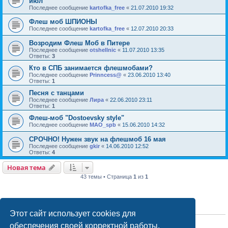
июл
Последнее сообщение
kartofka_free
«
21.07.2010 19:32
Флеш моб ШПИОНЫ
Последнее сообщение
kartofka_free
«
12.07.2010 20:33
Возродим Флеш Моб в Питере
Последнее сообщение
otshellnic
«
11.07.2010 13:35
Ответы:
3
Кто в СПБ занимается флешмобами?
Последнее сообщение
Prinncess@
«
23.06.2010 13:40
Ответы:
1
Песня с танцами
Последнее сообщение
Лира
«
22.06.2010 23:11
Ответы:
1
Флеш-моб "Dostoevsky style"
Последнее сообщение
MAO_spb
«
15.06.2010 14:32
СРОЧНО! Нужен звук на флешмоб 16 мая
Последнее сообщение
gkir
«
14.06.2010 12:52
Ответы:
4
Новая тема
43 темы • Страница
1
из
1
ПРАВА ДОСТУПА
Этот сайт использует cookies для
Вы
не можете
начинать темы
обеспечения своей корректной работы.
Вы
не можете
отвечать на сообщения