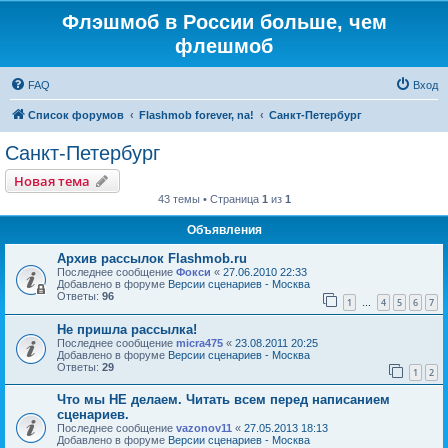
Флэшмоб в России больше, чем
флешмоб
FAQ
Вход
Список форумов
Flashmob forever, na!
Санкт-Петербург
Санкт-Петербург
Новая тема
43 темы • Страница
1
из
1
Объявления
Архив рассылок Flashmob.ru
Последнее сообщение
Фокси
«
27.06.2010 22:33
Добавлено в форуме
Версии сценариев - Москва
Ответы:
96
1
4
5
6
7
…
Не пришла рассылка!
Последнее сообщение
micra475
«
23.08.2011 20:25
Добавлено в форуме
Версии сценариев - Москва
Ответы:
29
1
2
Что мы НЕ делаем. Читать всем перед написанием
сценариев.
Последнее сообщение
vazonov11
«
27.05.2013 18:13
Добавлено в форуме
Версии сценариев - Москва