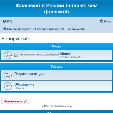
Флэшмоб в России больше, чем
флешмоб
FAQ
Вход
Список форумов
Flashmob forever, na!
Белоруссия
Белоруссия
Форум
Минск
Столичный моб
Гомель
Подготовка акций
Обсуждение
Темы:
1
Новая тема
0 тем • Страница
1
из
1