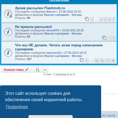
Объявления
Архив рассылок Flashmob.ru
Последнее сообщение
Фокси
«
27.06.2010 22:33
Добавлено в форуме
Версии сценариев - Москва
Ответы:
96
1
4
5
6
7
…
Не пришла рассылка!
Последнее сообщение
micra475
«
23.08.2011 20:25
Добавлено в форуме
Версии сценариев - Москва
Ответы:
29
1
2
Что мы НЕ делаем. Читать всем перед написанием
сценариев.
Последнее сообщение
vazonov11
«
27.05.2013 18:13
Добавлено в форуме
Версии сценариев - Москва
Ответы:
257
1
15
16
17
18
…
Новая тема
0 тем • Страница
1
из
1
ПРАВА ДОСТУПА
Этот сайт использует cookies для
Вы
не можете
начинать темы
обеспечения своей корректной работы.
Вы
не можете
отвечать на сообщения
Вы
не можете
редактировать свои сообщения
Подробнее
Вы
не можете
удалять свои сообщения
Список форумов
Удалить cookies
Часовой пояс:
UTC+04:00