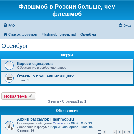
Флэшмоб в России больше, чем
флешмоб
FAQ
Вход
Список форумов
Flashmob forever, na!
Оренбург
Оренбург
Форум
Версии сценариев
Обсуждение и выбор сценариев
Отчеты о прошедших акциях
Темы:
1
Новая тема
3 темы • Страница
1
из
1
Объявления
Архив рассылок Flashmob.ru
Последнее сообщение
Фокси
«
27.06.2010 22:33
Добавлено в форуме
Версии сценариев - Москва
Ответы:
96
1
4
5
6
7
…