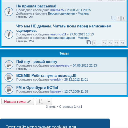
Не пришла рассылка!
Последнее сообщение
micra475
«
23.08.2011 20:25
Добавлено в форуме
Версии сценариев - Москва
Ответы:
29
1
2
Что мы НЕ делаем. Читать всем перед написанием
сценариев.
Последнее сообщение
vazonov11
«
27.05.2013 18:13
Добавлено в форуме
Версии сценариев - Москва
Ответы:
257
1
15
16
17
18
…
Темы
Пей ягу - рожай шнягу
Последнее сообщение
potapovserg
«
04.06.2013 22:33
Ответы:
1
ВСЕМ!!! Ребята нужна помощь!!!
Последнее сообщение
orenkir
«
28.12.2012 11:01
FM в Оренбурге ЕСТЬ!
Последнее сообщение
kapaev
«
12.07.2009 11:38
Новая тема
3 темы • Страница
1
из
1
ПРАВА ДОСТУПА
Этот сайт использует cookies для