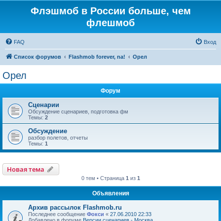
Флэшмоб в России больше, чем
флешмоб
FAQ
Вход
Список форумов
Flashmob forever, na!
Орел
Орел
Форум
Сценарии
Обсуждение сценариев, подготовка фм
Темы:
2
Обсуждение
разбор полетов, отчеты
Темы:
1
Новая тема
0 тем • Страница
1
из
1
Объявления
Архив рассылок Flashmob.ru
Последнее сообщение
Фокси
«
27.06.2010 22:33
Добавлено в форуме
Версии сценариев - Москва