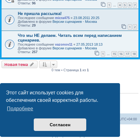
Ответы:
96
1
4
5
6
7
…
Не пришла рассылка!
Последнее сообщение
micra475
«
23.08.2011 20:25
Добавлено в форуме
Версии сценариев - Москва
Ответы:
29
1
2
Что мы НЕ делаем. Читать всем перед написанием
сценариев.
Последнее сообщение
vazonov11
«
27.05.2013 18:13
Добавлено в форуме
Версии сценариев - Москва
Ответы:
257
1
15
16
17
18
…
Новая тема
0 тем • Страница
1
из
1
ПРАВА ДОСТУПА
Этот сайт использует cookies для
Вы
не можете
начинать темы
обеспечения своей корректной работы.
Вы
не можете
отвечать на сообщения
Вы
не можете
редактировать свои сообщения
Подробнее
Вы
не можете
удалять свои сообщения
Список форумов
Удалить cookies
Часовой пояс:
UTC+04:00
Согласен
Создано на основе
phpBB
® Forum Software © phpBB Limited
Конфиденциальность
|
Правила