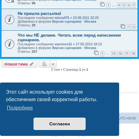
Ответы:
96
1
4
5
6
7
…
Не пришла рассылка!
Последнее сообщение
micra475
«
23.08.2011 20:25
Добавлено в форуме
Версии сценариев - Москва
Ответы:
29
1
2
Что мы НЕ делаем. Читать всем перед написанием
сценариев.
Последнее сообщение
vazonov11
«
27.05.2013 18:13
Добавлено в форуме
Версии сценариев - Москва
Ответы:
257
1
15
16
17
18
…
Новая тема
0 тем • Страница
1
из
1
ПРАВА ДОСТУПА
Этот сайт использует cookies для
Вы
не можете
начинать темы
обеспечения своей корректной работы.
Вы
не можете
отвечать на сообщения
Вы
не можете
редактировать свои сообщения
Подробнее
Вы
не можете
удалять свои сообщения
Список форумов
Удалить cookies
Часовой пояс:
UTC+04:00
Согласен
Создано на основе
phpBB
® Forum Software © phpBB Limited
Конфиденциальность
|
Правила