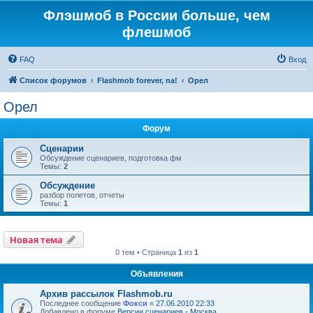
Флэшмоб в России больше, чем
флешмоб
FAQ
Вход
Список форумов
Flashmob forever, na!
Орел
Орел
Форум
Сценарии
Обсуждение сценариев, подготовка фм
Темы:
2
Обсуждение
разбор полетов, отчеты
Темы:
1
Новая тема
0 тем • Страница
1
из
1
Объявления
Архив рассылок Flashmob.ru
Последнее сообщение
Фокси
«
27.06.2010 22:33
Добавлено в форуме
Версии сценариев - Москва