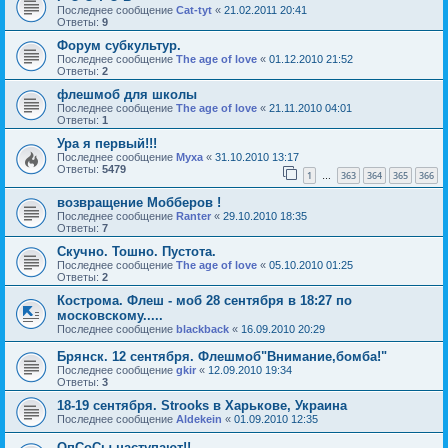
Последнее сообщение
Cat-tyt
«
21.02.2011 20:41
Ответы:
9
Форум субкультур.
Последнее сообщение
The age of love
«
01.12.2010 21:52
Ответы:
2
флешмоб для школы
Последнее сообщение
The age of love
«
21.11.2010 04:01
Ответы:
1
Ура я первый!!!
Последнее сообщение
Муха
«
31.10.2010 13:17
Ответы:
5479
1
363
364
365
366
…
возвращение Мобберов !
Последнее сообщение
Ranter
«
29.10.2010 18:35
Ответы:
7
Скучно. Тошно. Пустота.
Последнее сообщение
The age of love
«
05.10.2010 01:25
Ответы:
2
Кострома. Флеш - моб 28 сентября в 18:27 по
московскому.....
Последнее сообщение
blackback
«
16.09.2010 20:29
Брянск. 12 сентября. Флешмоб"Внимание,бомба!"
Последнее сообщение
gkir
«
12.09.2010 19:34
Ответы:
3
18-19 сентября. Strooks в Харькове, Украина
Последнее сообщение
Aldekein
«
01.09.2010 12:35
ОпСоСы наступают!!