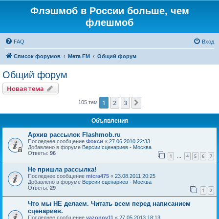
Флэшмоб в России больше, чем
флешмоб
FAQ
Вход
Список форумов
Мета FM
Общий форум
Общий форум
Новая тема
1
2
3
След.
105 тем
Объявления
Архив рассылок Flashmob.ru
Последнее сообщение
Фокси
«
27.06.2010 22:33
Добавлено в форуме
Версии сценариев - Москва
Ответы:
96
1
4
5
6
7
…
Не пришла рассылка!
Последнее сообщение
micra475
«
23.08.2011 20:25
Добавлено в форуме
Версии сценариев - Москва
Ответы:
29
1
2
Что мы НЕ делаем. Читать всем перед написанием
сценариев.
Последнее сообщение
vazonov11
«
27.05.2013 18:13