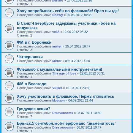
Последнее сообщение
persi87
«
27.06.2012 22:16
Ответы:
1
Хочу попробывать себя во флешмобе! Орел вы где!
Последнее сообщение
Snowy
«
25.06.2012 16:33
В Санкт-Петербурге задержаны участники «боев на
подушках»
Последнее сообщение
vx68
«
12.06.2012 03:32
Ответы:
1
ФМ в г. Воронеже
Последнее сообщение
anwer
«
25.04.2012 18:47
Ответы:
2
Четверняшки
Последнее сообщение
Mirror
«
09.04.2012 14:50
Флешмоб с музыкальными инструментами!
Последнее сообщение
The age of love
«
22.01.2012 03:31
Ответы:
1
ФМ в Белогоде
Последнее сообщение
Vulker
«
16.10.2011 23:50
Хочу участвовать в флэшмобе, Пермь отзовитесь
Последнее сообщение
Мэриэл
«
04.09.2011 21:44
Грядущие акции?
Последнее сообщение
Dreaverooms
«
08.07.2011 10:50
Ответы:
7
Брянск.5 сентября.моб-перфоманс "знаменитость"
Последнее сообщение
Dreaverooms
«
08.07.2011 10:47
Ответы:
1