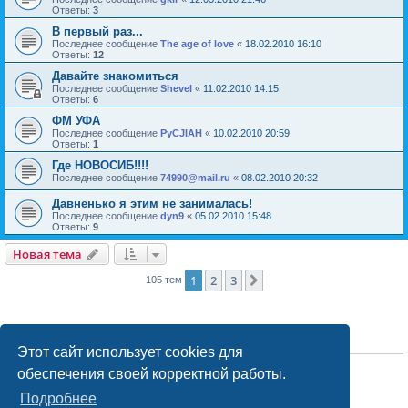
Ответы:
3
В первый раз...
Последнее сообщение
The age of love
«
18.02.2010 16:10
Ответы:
12
Давайте знакомиться
Последнее сообщение
Shevel
«
11.02.2010 14:15
Ответы:
6
ФМ УФА
Последнее сообщение
PyCJIAH
«
10.02.2010 20:59
Ответы:
1
Где НОВОСИБ!!!!
Последнее сообщение
74990@mail.ru
«
08.02.2010 20:32
Давненько я этим не занималась!
Последнее сообщение
dyn9
«
05.02.2010 15:48
Ответы:
9
Новая тема
1
2
3
След.
105 тем
ПРАВА ДОСТУПА
Этот сайт использует cookies для
Вы
не можете
начинать темы
обеспечения своей корректной работы.
Вы
не можете
отвечать на сообщения
Вы
не можете
редактировать свои сообщения
Подробнее
Вы
не можете
удалять свои сообщения