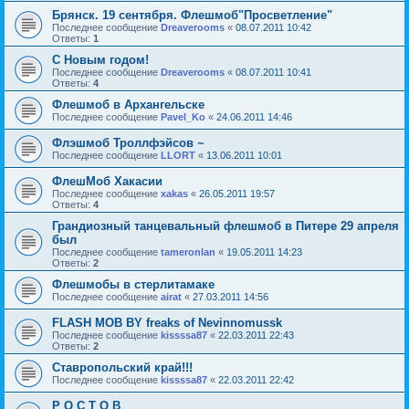
Брянск. 19 сентября. Флешмоб"Просветление"
Последнее сообщение
Dreaverooms
«
08.07.2011 10:42
Ответы:
1
С Новым годом!
Последнее сообщение
Dreaverooms
«
08.07.2011 10:41
Ответы:
4
Флешмоб в Архангельске
Последнее сообщение
Pavel_Ko
«
24.06.2011 14:46
Флэшмоб Троллфэйсов ~
Последнее сообщение
LLORT
«
13.06.2011 10:01
ФлешМоб Хакасии
Последнее сообщение
xakas
«
26.05.2011 19:57
Ответы:
4
Грандиозный танцевальный флешмоб в Питере 29 апреля
был
Последнее сообщение
tameronlan
«
19.05.2011 14:23
Ответы:
2
Флешмобы в стерлитамаке
Последнее сообщение
airat
«
27.03.2011 14:56
FLASH MOB BY freaks of Nevinnomussk
Последнее сообщение
kissssa87
«
22.03.2011 22:43
Ответы:
2
Ставропольский край!!!
Последнее сообщение
kissssa87
«
22.03.2011 22:42
Р О С Т О В