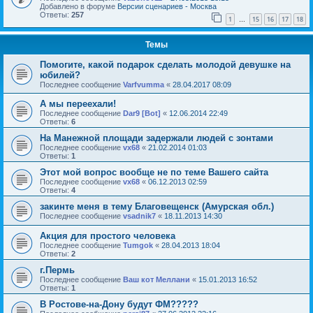
Добавлено в форуме
Версии сценариев - Москва
Ответы:
257
1
15
16
17
18
…
Темы
Помогите, какой подарок сделать молодой девушке на
юбилей?
Последнее сообщение
Varfvumma
«
28.04.2017 08:09
А мы переехали!
Последнее сообщение
Dar9 [Bot]
«
12.06.2014 22:49
Ответы:
6
На Манежной площади задержали людей с зонтами
Последнее сообщение
vx68
«
21.02.2014 01:03
Ответы:
1
Этот мой вопрос вообще не по теме Вашего сайта
Последнее сообщение
vx68
«
06.12.2013 02:59
Ответы:
4
закинте меня в тему Благовещенск (Амурская обл.)
Последнее сообщение
vsadnik7
«
18.11.2013 14:30
Акция для простого человека
Последнее сообщение
Tumgok
«
28.04.2013 18:04
Ответы:
2
г.Пермь
Последнее сообщение
Ваш кот Меллани
«
15.01.2013 16:52
Ответы:
1
В Ростове-на-Дону будут ФМ?????