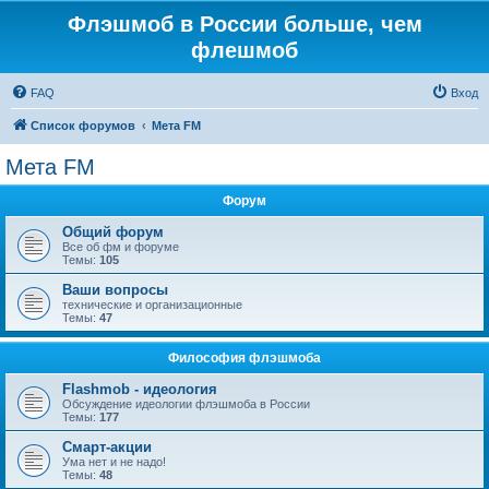
Флэшмоб в России больше, чем
флешмоб
FAQ
Вход
Список форумов
Мета FM
Мета FM
Форум
Общий форум
Все об фм и форуме
Темы:
105
Ваши вопросы
технические и организационные
Темы:
47
Философия флэшмоба
Flashmob - идеология
Обсуждение идеологии флэшмоба в России
Темы:
177
Смарт-акции
Ума нет и не надо!
Темы:
48