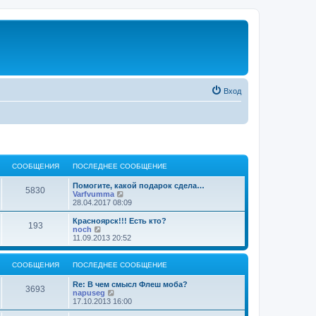
Вход
СООБЩЕНИЯ
ПОСЛЕДНЕЕ СООБЩЕНИЕ
Помогите, какой подарок сдела…
5830
П
Varfvumma
е
28.04.2017 08:09
р
е
Красноярск!!! Есть кто?
193
й
П
noch
т
е
11.09.2013 20:52
и
р
к
е
п
й
СООБЩЕНИЯ
ПОСЛЕДНЕЕ СООБЩЕНИЕ
о
т
с
и
Re: В чем смысл Флеш моба?
л
к
3693
П
napuseg
е
п
е
17.10.2013 16:00
д
о
р
н
с