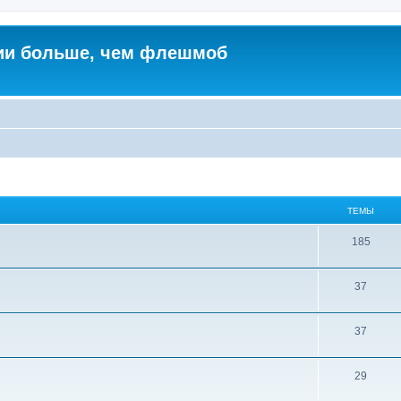
ии больше, чем флешмоб
ТЕМЫ
185
37
37
29