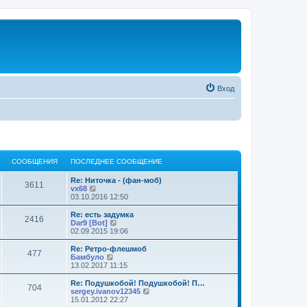
Вход
СООБЩЕНИЯ
ПОСЛЕДНЕЕ СООБЩЕНИЕ
Re: Ниточка - (фан-моб)
3611
П
vx68
е
03.10.2016 12:50
р
е
Re: есть задумка
2416
й
П
Dar9 [Bot]
т
е
02.09.2015 19:06
и
р
к
е
Re: Ретро-флешмоб
477
п
й
П
Бамбуло
о
т
е
13.02.2017 11:15
с
и
р
л
к
е
Re: Подушкобой! Подушкобой! П…
е
704
п
й
П
sergey.ivanov12345
д
о
т
е
15.01.2012 22:27
н
с
и
р