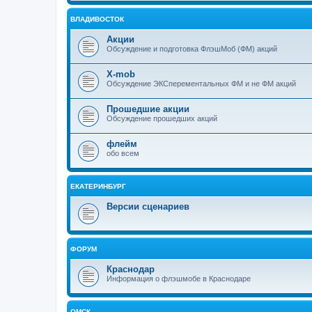
ВЛАДИВОСТОК
Акции
Обсуждение и подготовка ФлэшМоб (ФМ) акций
X-mob
Обсуждение ЭКСперементальных ФМ и не ФМ акций
Прошедшие акции
Обсуждение прошедших акций
флейм
обо всем
ЕКАТЕРИНБУРГ
Версии сценариев
ФОРУМ
Краснодар
Информация о флэшмобе в Краснодаре
ОМСК