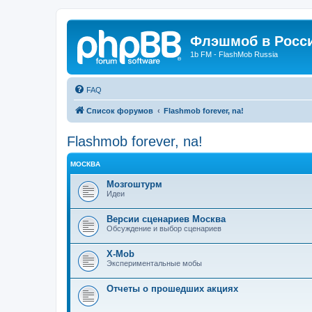
Флэшмоб в Росс
1b FM - FlashMob Russia
FAQ
Список форумов
Flashmob forever, na!
Flashmob forever, na!
МОСКВА
Мозгоштурм
Идеи
Версии сценариев Москва
Обсуждение и выбор сценариев
Х-Mob
Экспериментальные мобы
Отчеты о прошедших акциях