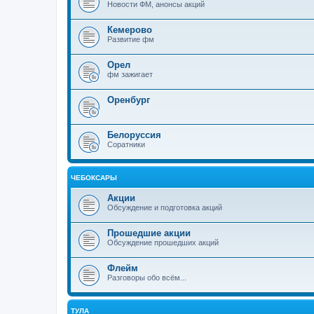
Новости ФМ, анонсы акций
Кемерово
Развитие фм
Орел
фм зажигает
Оренбург
Белоруссия
Соратники
ЧЕБОКСАРЫ
Акции
Обсуждение и подготовка акций
Прошедшие акции
Обсуждение прошедших акций
Флейм
Разговоры обо всём...
ТУЛА