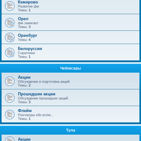
Кемерово
Развитие фм
Темы:
1
Орел
фм зажигает
Темы:
3
Оренбург
Темы:
4
Белоруссия
Соратники
Темы:
1
Чебоксары
Акции
Обсуждение и подготовка акций
Темы:
2
Прошедшие акции
Обсуждение прошедших акций
Темы:
3
Флейм
Разговоры обо всём...
Темы:
1
Тула
Акции