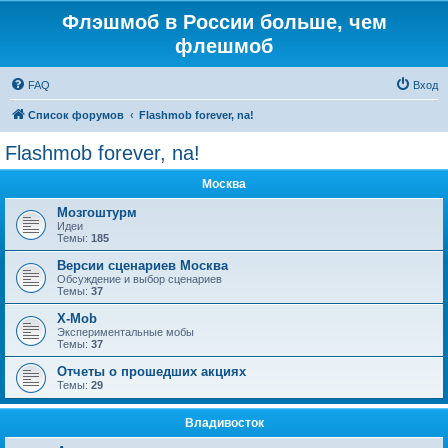
Флэшмоб в России больше, чем
флешмоб
FAQ
Вход
Список форумов
Flashmob forever, na!
Flashmob forever, na!
Москва
Мозгоштурм
Идеи
Темы:
185
Версии сценариев Москва
Обсуждение и выбор сценариев
Темы:
37
Х-Mob
Экспериментальные мобы
Темы:
37
Отчеты о прошедших акциях
Темы:
29
Владивосток