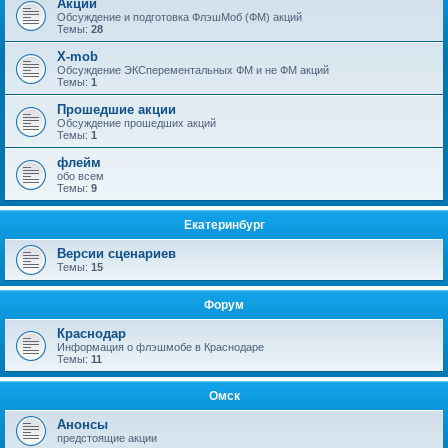
Акции
Обсуждение и подготовка ФлэшМоб (ФМ) акций
Темы:
28
X-mob
Обсуждение ЭКСперементальных ФМ и не ФМ акций
Темы:
1
Прошедшие акции
Обсуждение прошедших акций
Темы:
1
флейм
обо всем
Темы:
9
Екатеринбург
Версии сценариев
Темы:
15
Форум
Краснодар
Информация о флэшмобе в Краснодаре
Темы:
11
Омск
Анонсы
предстоящие акции