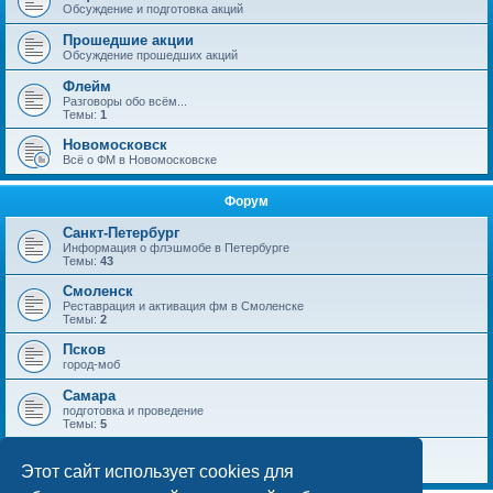
Обсуждение и подготовка акций
Прошедшие акции
Обсуждение прошедших акций
Флейм
Разговоры обо всём...
Темы:
1
Новомосковск
Всё о ФМ в Новомосковске
Форум
Санкт-Петербург
Информация о флэшмобе в Петербурге
Темы:
43
Смоленск
Реставрация и активация фм в Смоленске
Темы:
2
Псков
город-моб
Самара
подготовка и проведение
Темы:
5
Барнаул
Этот сайт использует cookies для
Темы:
4