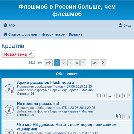
Флэшмоб в России больше, чем
флешмоб
FAQ
Вход
Список форумов
Историческое
Креатив
Креатив
Новая тема
Страница
1
из
49
1
2
3
4
5
49
След.
2413 тем
…
Объявления
Архив рассылок Flashmob.ru
Последнее сообщение
Фокси
«
27.06.2010 22:33
Добавлено в форуме
Версии сценариев - Москва
Ответы:
96
1
4
5
6
7
…
Не пришла рассылка!
Последнее сообщение
micra475
«
23.08.2011 20:25
Добавлено в форуме
Версии сценариев - Москва
Ответы:
29
1
2
Что мы НЕ делаем. Читать всем перед написанием
сценариев.
Последнее сообщение
vazonov11
«
27.05.2013 18:13