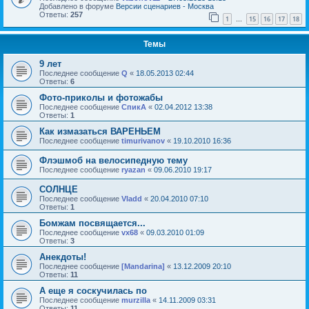
Добавлено в форуме
Версии сценариев - Москва
Ответы:
257
1
15
16
17
18
…
Темы
9 лет
Последнее сообщение
Q
«
18.05.2013 02:44
Ответы:
6
Фото-приколы и фотожабы
Последнее сообщение
СпикА
«
02.04.2012 13:38
Ответы:
1
Как измазаться ВАРЕНЬЕМ
Последнее сообщение
timurivanov
«
19.10.2010 16:36
Флэшмоб на велосипедную тему
Последнее сообщение
ryazan
«
09.06.2010 19:17
СОЛНЦЕ
Последнее сообщение
Vladd
«
20.04.2010 07:10
Ответы:
1
Бомжам посвящается...
Последнее сообщение
vx68
«
09.03.2010 01:09
Ответы:
3
Анекдоты!
Последнее сообщение
[Mandarina]
«
13.12.2009 20:10
Ответы:
11
А еще я соскучилась по
Последнее сообщение
murzilla
«
14.11.2009 03:31
Ответы:
11