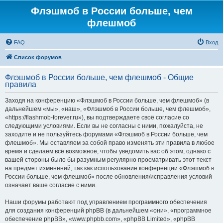
Флэшмоб в России больше, чем
флешмоб
FAQ
Вход
Список форумов
Флэшмоб в России больше, чем флешмоб - Общие
правила
Заходя на конференцию «Флэшмоб в России больше, чем флешмоб» (в
дальнейшем «мы», «наш», «Флэшмоб в России больше, чем флешмоб»,
«https://flashmob-forever.ru»), вы подтверждаете своё согласие со
следующими условиями. Если вы не согласны с ними, пожалуйста, не
заходите и не пользуйтесь форумами «Флэшмоб в России больше, чем
флешмоб». Мы оставляем за собой право изменять эти правила в любое
время и сделаем всё возможное, чтобы уведомить вас об этом, однако с
вашей стороны было бы разумным регулярно просматривать этот текст
на предмет изменений, так как использование конференции «Флэшмоб в
России больше, чем флешмоб» после обновления/исправления условий
означает ваше согласие с ними.
Наши форумы работают под управлением программного обеспечения
для создания конференций phpBB (в дальнейшем «они», «программное
обеспечение phpBB», «www.phpbb.com», «phpBB Limited», «phpBB