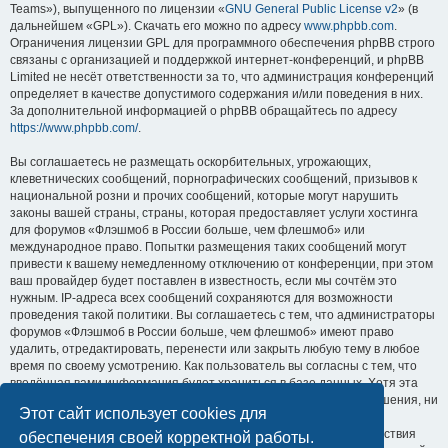
Teams»), выпущенного по лицензии «
GNU General Public License v2
» (в
дальнейшем «GPL»). Скачать его можно по адресу
www.phpbb.com
.
Ограничения лицензии GPL для программного обеспечения phpBB строго
связаны с организацией и поддержкой интернет-конференций, и phpBB
Limited не несёт ответственности за то, что администрация конференций
определяет в качестве допустимого содержания и/или поведения в них.
За дополнительной информацией о phpBB обращайтесь по адресу
https://www.phpbb.com/
.
Вы соглашаетесь не размещать оскорбительных, угрожающих,
клеветнических сообщений, порнографических сообщений, призывов к
национальной розни и прочих сообщений, которые могут нарушить
законы вашей страны, страны, которая предоставляет услуги хостинга
для форумов «Флэшмоб в России больше, чем флешмоб» или
международное право. Попытки размещения таких сообщений могут
привести к вашему немедленному отключению от конференции, при этом
ваш провайдер будет поставлен в известность, если мы сочтём это
нужным. IP-адреса всех сообщений сохраняются для возможности
проведения такой политики. Вы соглашаетесь с тем, что администраторы
форумов «Флэшмоб в России больше, чем флешмоб» имеют право
удалить, отредактировать, перенести или закрыть любую тему в любое
время по своему усмотрению. Как пользователь вы согласны с тем, что
введённая вами информация будет храниться в базе данных. Хотя эта
информация не будет открыта третьим лицам без вашего разрешения, ни
Этот сайт использует cookies для
администрация конференции «Флэшмоб в России больше, чем
флешмоб», ни phpBB Limited не может быть ответственна за действия
обеспечения своей корректной работы.