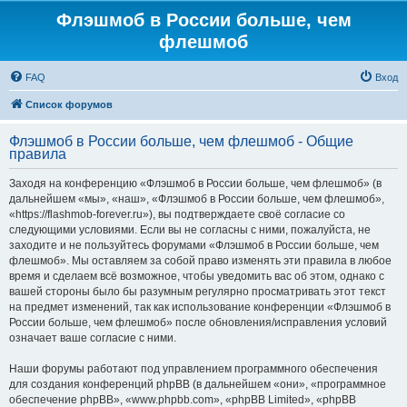
Флэшмоб в России больше, чем
флешмоб
FAQ
Вход
Список форумов
Флэшмоб в России больше, чем флешмоб - Общие
правила
Заходя на конференцию «Флэшмоб в России больше, чем флешмоб» (в
дальнейшем «мы», «наш», «Флэшмоб в России больше, чем флешмоб»,
«https://flashmob-forever.ru»), вы подтверждаете своё согласие со
следующими условиями. Если вы не согласны с ними, пожалуйста, не
заходите и не пользуйтесь форумами «Флэшмоб в России больше, чем
флешмоб». Мы оставляем за собой право изменять эти правила в любое
время и сделаем всё возможное, чтобы уведомить вас об этом, однако с
вашей стороны было бы разумным регулярно просматривать этот текст
на предмет изменений, так как использование конференции «Флэшмоб в
России больше, чем флешмоб» после обновления/исправления условий
означает ваше согласие с ними.
Наши форумы работают под управлением программного обеспечения
для создания конференций phpBB (в дальнейшем «они», «программное
обеспечение phpBB», «www.phpbb.com», «phpBB Limited», «phpBB