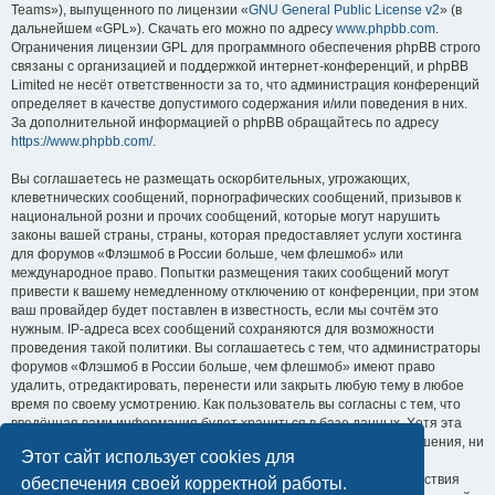
Teams»), выпущенного по лицензии «
GNU General Public License v2
» (в
дальнейшем «GPL»). Скачать его можно по адресу
www.phpbb.com
.
Ограничения лицензии GPL для программного обеспечения phpBB строго
связаны с организацией и поддержкой интернет-конференций, и phpBB
Limited не несёт ответственности за то, что администрация конференций
определяет в качестве допустимого содержания и/или поведения в них.
За дополнительной информацией о phpBB обращайтесь по адресу
https://www.phpbb.com/
.
Вы соглашаетесь не размещать оскорбительных, угрожающих,
клеветнических сообщений, порнографических сообщений, призывов к
национальной розни и прочих сообщений, которые могут нарушить
законы вашей страны, страны, которая предоставляет услуги хостинга
для форумов «Флэшмоб в России больше, чем флешмоб» или
международное право. Попытки размещения таких сообщений могут
привести к вашему немедленному отключению от конференции, при этом
ваш провайдер будет поставлен в известность, если мы сочтём это
нужным. IP-адреса всех сообщений сохраняются для возможности
проведения такой политики. Вы соглашаетесь с тем, что администраторы
форумов «Флэшмоб в России больше, чем флешмоб» имеют право
удалить, отредактировать, перенести или закрыть любую тему в любое
время по своему усмотрению. Как пользователь вы согласны с тем, что
введённая вами информация будет храниться в базе данных. Хотя эта
информация не будет открыта третьим лицам без вашего разрешения, ни
Этот сайт использует cookies для
администрация конференции «Флэшмоб в России больше, чем
флешмоб», ни phpBB Limited не может быть ответственна за действия
обеспечения своей корректной работы.