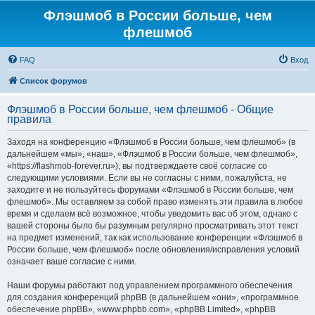
Флэшмоб в России больше, чем
флешмоб
FAQ
Вход
Список форумов
Флэшмоб в России больше, чем флешмоб - Общие
правила
Заходя на конференцию «Флэшмоб в России больше, чем флешмоб» (в
дальнейшем «мы», «наш», «Флэшмоб в России больше, чем флешмоб»,
«https://flashmob-forever.ru»), вы подтверждаете своё согласие со
следующими условиями. Если вы не согласны с ними, пожалуйста, не
заходите и не пользуйтесь форумами «Флэшмоб в России больше, чем
флешмоб». Мы оставляем за собой право изменять эти правила в любое
время и сделаем всё возможное, чтобы уведомить вас об этом, однако с
вашей стороны было бы разумным регулярно просматривать этот текст
на предмет изменений, так как использование конференции «Флэшмоб в
России больше, чем флешмоб» после обновления/исправления условий
означает ваше согласие с ними.
Наши форумы работают под управлением программного обеспечения
для создания конференций phpBB (в дальнейшем «они», «программное
обеспечение phpBB», «www.phpbb.com», «phpBB Limited», «phpBB