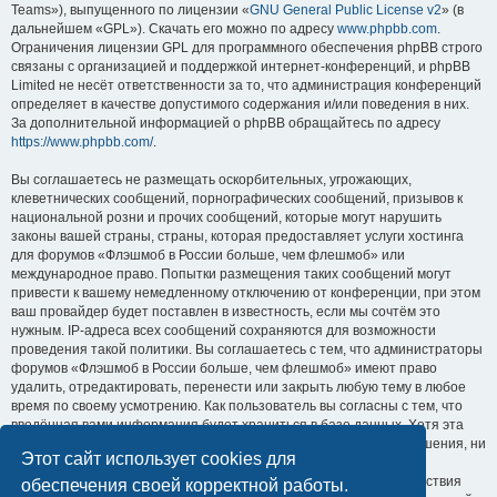
Teams»), выпущенного по лицензии «
GNU General Public License v2
» (в
дальнейшем «GPL»). Скачать его можно по адресу
www.phpbb.com
.
Ограничения лицензии GPL для программного обеспечения phpBB строго
связаны с организацией и поддержкой интернет-конференций, и phpBB
Limited не несёт ответственности за то, что администрация конференций
определяет в качестве допустимого содержания и/или поведения в них.
За дополнительной информацией о phpBB обращайтесь по адресу
https://www.phpbb.com/
.
Вы соглашаетесь не размещать оскорбительных, угрожающих,
клеветнических сообщений, порнографических сообщений, призывов к
национальной розни и прочих сообщений, которые могут нарушить
законы вашей страны, страны, которая предоставляет услуги хостинга
для форумов «Флэшмоб в России больше, чем флешмоб» или
международное право. Попытки размещения таких сообщений могут
привести к вашему немедленному отключению от конференции, при этом
ваш провайдер будет поставлен в известность, если мы сочтём это
нужным. IP-адреса всех сообщений сохраняются для возможности
проведения такой политики. Вы соглашаетесь с тем, что администраторы
форумов «Флэшмоб в России больше, чем флешмоб» имеют право
удалить, отредактировать, перенести или закрыть любую тему в любое
время по своему усмотрению. Как пользователь вы согласны с тем, что
введённая вами информация будет храниться в базе данных. Хотя эта
информация не будет открыта третьим лицам без вашего разрешения, ни
Этот сайт использует cookies для
администрация конференции «Флэшмоб в России больше, чем
флешмоб», ни phpBB Limited не может быть ответственна за действия
обеспечения своей корректной работы.