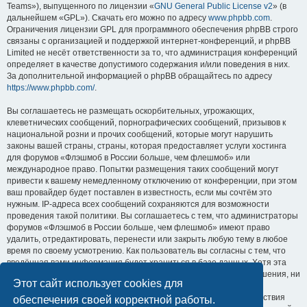
Teams»), выпущенного по лицензии «
GNU General Public License v2
» (в
дальнейшем «GPL»). Скачать его можно по адресу
www.phpbb.com
.
Ограничения лицензии GPL для программного обеспечения phpBB строго
связаны с организацией и поддержкой интернет-конференций, и phpBB
Limited не несёт ответственности за то, что администрация конференций
определяет в качестве допустимого содержания и/или поведения в них.
За дополнительной информацией о phpBB обращайтесь по адресу
https://www.phpbb.com/
.
Вы соглашаетесь не размещать оскорбительных, угрожающих,
клеветнических сообщений, порнографических сообщений, призывов к
национальной розни и прочих сообщений, которые могут нарушить
законы вашей страны, страны, которая предоставляет услуги хостинга
для форумов «Флэшмоб в России больше, чем флешмоб» или
международное право. Попытки размещения таких сообщений могут
привести к вашему немедленному отключению от конференции, при этом
ваш провайдер будет поставлен в известность, если мы сочтём это
нужным. IP-адреса всех сообщений сохраняются для возможности
проведения такой политики. Вы соглашаетесь с тем, что администраторы
форумов «Флэшмоб в России больше, чем флешмоб» имеют право
удалить, отредактировать, перенести или закрыть любую тему в любое
время по своему усмотрению. Как пользователь вы согласны с тем, что
введённая вами информация будет храниться в базе данных. Хотя эта
информация не будет открыта третьим лицам без вашего разрешения, ни
Этот сайт использует cookies для
администрация конференции «Флэшмоб в России больше, чем
флешмоб», ни phpBB Limited не может быть ответственна за действия
обеспечения своей корректной работы.