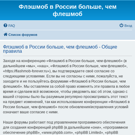
Флэшмоб в России больше, чем
флешмоб
FAQ
Вход
Список форумов
Флэшмоб в России больше, чем флешмоб - Общие
правила
Заходя на конференцию «Флэшмоб в России больше, чем флешмоб» (в
дальнейшем «мы», «наш», «Флэшмоб в России больше, чем флешмоб»,
«https://flashmob-forever.ru»), вы подтверждаете своё согласие со
следующими условиями. Если вы не согласны с ними, пожалуйста, не
заходите и не пользуйтесь форумами «Флэшмоб в России больше, чем
флешмоб». Мы оставляем за собой право изменять эти правила в любое
время и сделаем всё возможное, чтобы уведомить вас об этом, однако с
вашей стороны было бы разумным регулярно просматривать этот текст
на предмет изменений, так как использование конференции «Флэшмоб в
России больше, чем флешмоб» после обновления/исправления условий
означает ваше согласие с ними.
Наши форумы работают под управлением программного обеспечения
для создания конференций phpBB (в дальнейшем «они», «программное
обеспечение phpBB», «www.phpbb.com», «phpBB Limited», «phpBB