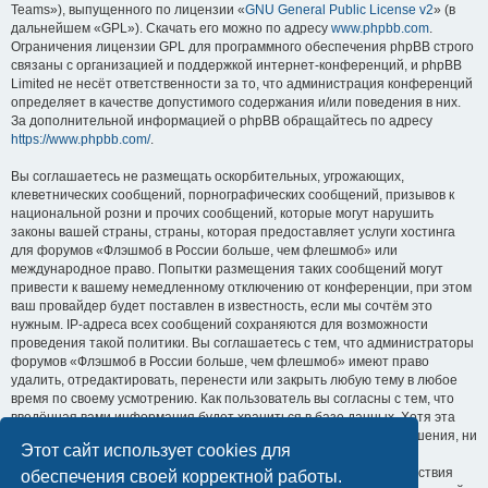
Teams»), выпущенного по лицензии «
GNU General Public License v2
» (в
дальнейшем «GPL»). Скачать его можно по адресу
www.phpbb.com
.
Ограничения лицензии GPL для программного обеспечения phpBB строго
связаны с организацией и поддержкой интернет-конференций, и phpBB
Limited не несёт ответственности за то, что администрация конференций
определяет в качестве допустимого содержания и/или поведения в них.
За дополнительной информацией о phpBB обращайтесь по адресу
https://www.phpbb.com/
.
Вы соглашаетесь не размещать оскорбительных, угрожающих,
клеветнических сообщений, порнографических сообщений, призывов к
национальной розни и прочих сообщений, которые могут нарушить
законы вашей страны, страны, которая предоставляет услуги хостинга
для форумов «Флэшмоб в России больше, чем флешмоб» или
международное право. Попытки размещения таких сообщений могут
привести к вашему немедленному отключению от конференции, при этом
ваш провайдер будет поставлен в известность, если мы сочтём это
нужным. IP-адреса всех сообщений сохраняются для возможности
проведения такой политики. Вы соглашаетесь с тем, что администраторы
форумов «Флэшмоб в России больше, чем флешмоб» имеют право
удалить, отредактировать, перенести или закрыть любую тему в любое
время по своему усмотрению. Как пользователь вы согласны с тем, что
введённая вами информация будет храниться в базе данных. Хотя эта
информация не будет открыта третьим лицам без вашего разрешения, ни
Этот сайт использует cookies для
администрация конференции «Флэшмоб в России больше, чем
флешмоб», ни phpBB Limited не может быть ответственна за действия
обеспечения своей корректной работы.