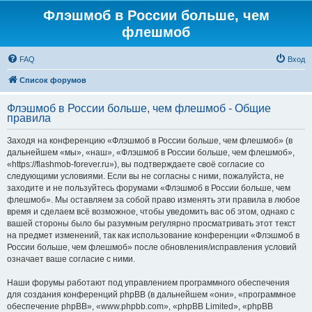
Флэшмоб в России больше, чем
флешмоб
FAQ
Вход
Список форумов
Флэшмоб в России больше, чем флешмоб - Общие
правила
Заходя на конференцию «Флэшмоб в России больше, чем флешмоб» (в
дальнейшем «мы», «наш», «Флэшмоб в России больше, чем флешмоб»,
«https://flashmob-forever.ru»), вы подтверждаете своё согласие со
следующими условиями. Если вы не согласны с ними, пожалуйста, не
заходите и не пользуйтесь форумами «Флэшмоб в России больше, чем
флешмоб». Мы оставляем за собой право изменять эти правила в любое
время и сделаем всё возможное, чтобы уведомить вас об этом, однако с
вашей стороны было бы разумным регулярно просматривать этот текст
на предмет изменений, так как использование конференции «Флэшмоб в
России больше, чем флешмоб» после обновления/исправления условий
означает ваше согласие с ними.
Наши форумы работают под управлением программного обеспечения
для создания конференций phpBB (в дальнейшем «они», «программное
обеспечение phpBB», «www.phpbb.com», «phpBB Limited», «phpBB