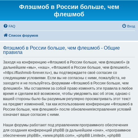
Флэшмоб в России больше, чем
флешмоб
FAQ
Вход
Список форумов
Флэшмоб в России больше, чем флешмоб - Общие
правила
Заходя на конференцию «Флэшмоб в России больше, чем флешмоб» (в
дальнейшем «мы», «наш», «Флэшмоб в России больше, чем флешмоб»,
«https://flashmob-forever.ru»), вы подтверждаете своё согласие со
следующими условиями. Если вы не согласны с ними, пожалуйста, не
заходите и не пользуйтесь форумами «Флэшмоб в России больше, чем
флешмоб». Мы оставляем за собой право изменять эти правила в любое
время и сделаем всё возможное, чтобы уведомить вас об этом, однако с
вашей стороны было бы разумным регулярно просматривать этот текст
на предмет изменений, так как использование конференции «Флэшмоб в
России больше, чем флешмоб» после обновления/исправления условий
означает ваше согласие с ними.
Наши форумы работают под управлением программного обеспечения
для создания конференций phpBB (в дальнейшем «они», «программное
обеспечение phpBB», «www.phpbb.com», «phpBB Limited», «phpBB