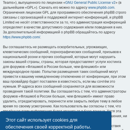
Teams»), выпущенного по лицензии «
GNU General Public License v2
» (в
дальнейшем «GPL»). Скачать его можно по адресу
www.phpbb.com
.
Ограничения лицензии GPL для программного обеспечения phpBB строго
связаны с организацией и поддержкой интернет-конференций, и phpBB
Limited не несёт ответственности за то, что администрация конференций
определяет в качестве допустимого содержания и/или поведения в них.
За дополнительной информацией о phpBB обращайтесь по адресу
https://www.phpbb.com/
.
Вы соглашаетесь не размещать оскорбительных, угрожающих,
клеветнических сообщений, порнографических сообщений, призывов к
национальной розни и прочих сообщений, которые могут нарушить
законы вашей страны, страны, которая предоставляет услуги хостинга
для форумов «Флэшмоб в России больше, чем флешмоб» или
международное право. Попытки размещения таких сообщений могут
привести к вашему немедленному отключению от конференции, при этом
ваш провайдер будет поставлен в известность, если мы сочтём это
нужным. IP-адреса всех сообщений сохраняются для возможности
проведения такой политики. Вы соглашаетесь с тем, что администраторы
форумов «Флэшмоб в России больше, чем флешмоб» имеют право
удалить, отредактировать, перенести или закрыть любую тему в любое
время по своему усмотрению. Как пользователь вы согласны с тем, что
введённая вами информация будет храниться в базе данных. Хотя эта
информация не будет открыта третьим лицам без вашего разрешения, ни
Этот сайт использует cookies для
администрация конференции «Флэшмоб в России больше, чем
флешмоб», ни phpBB Limited не может быть ответственна за действия
обеспечения своей корректной работы.