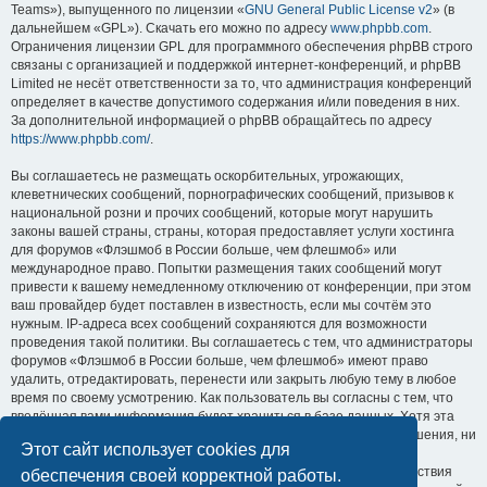
Teams»), выпущенного по лицензии «
GNU General Public License v2
» (в
дальнейшем «GPL»). Скачать его можно по адресу
www.phpbb.com
.
Ограничения лицензии GPL для программного обеспечения phpBB строго
связаны с организацией и поддержкой интернет-конференций, и phpBB
Limited не несёт ответственности за то, что администрация конференций
определяет в качестве допустимого содержания и/или поведения в них.
За дополнительной информацией о phpBB обращайтесь по адресу
https://www.phpbb.com/
.
Вы соглашаетесь не размещать оскорбительных, угрожающих,
клеветнических сообщений, порнографических сообщений, призывов к
национальной розни и прочих сообщений, которые могут нарушить
законы вашей страны, страны, которая предоставляет услуги хостинга
для форумов «Флэшмоб в России больше, чем флешмоб» или
международное право. Попытки размещения таких сообщений могут
привести к вашему немедленному отключению от конференции, при этом
ваш провайдер будет поставлен в известность, если мы сочтём это
нужным. IP-адреса всех сообщений сохраняются для возможности
проведения такой политики. Вы соглашаетесь с тем, что администраторы
форумов «Флэшмоб в России больше, чем флешмоб» имеют право
удалить, отредактировать, перенести или закрыть любую тему в любое
время по своему усмотрению. Как пользователь вы согласны с тем, что
введённая вами информация будет храниться в базе данных. Хотя эта
информация не будет открыта третьим лицам без вашего разрешения, ни
Этот сайт использует cookies для
администрация конференции «Флэшмоб в России больше, чем
флешмоб», ни phpBB Limited не может быть ответственна за действия
обеспечения своей корректной работы.