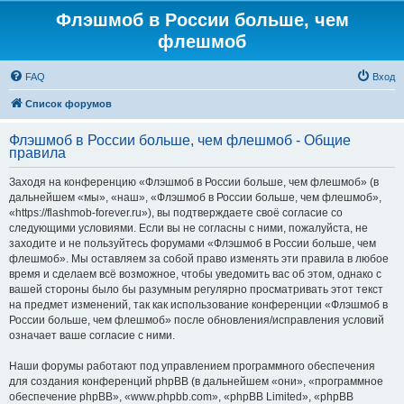
Флэшмоб в России больше, чем
флешмоб
FAQ
Вход
Список форумов
Флэшмоб в России больше, чем флешмоб - Общие
правила
Заходя на конференцию «Флэшмоб в России больше, чем флешмоб» (в
дальнейшем «мы», «наш», «Флэшмоб в России больше, чем флешмоб»,
«https://flashmob-forever.ru»), вы подтверждаете своё согласие со
следующими условиями. Если вы не согласны с ними, пожалуйста, не
заходите и не пользуйтесь форумами «Флэшмоб в России больше, чем
флешмоб». Мы оставляем за собой право изменять эти правила в любое
время и сделаем всё возможное, чтобы уведомить вас об этом, однако с
вашей стороны было бы разумным регулярно просматривать этот текст
на предмет изменений, так как использование конференции «Флэшмоб в
России больше, чем флешмоб» после обновления/исправления условий
означает ваше согласие с ними.
Наши форумы работают под управлением программного обеспечения
для создания конференций phpBB (в дальнейшем «они», «программное
обеспечение phpBB», «www.phpbb.com», «phpBB Limited», «phpBB