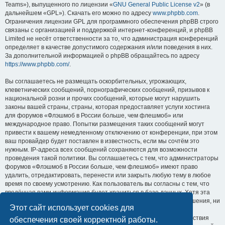
Teams»), выпущенного по лицензии «
GNU General Public License v2
» (в
дальнейшем «GPL»). Скачать его можно по адресу
www.phpbb.com
.
Ограничения лицензии GPL для программного обеспечения phpBB строго
связаны с организацией и поддержкой интернет-конференций, и phpBB
Limited не несёт ответственности за то, что администрация конференций
определяет в качестве допустимого содержания и/или поведения в них.
За дополнительной информацией о phpBB обращайтесь по адресу
https://www.phpbb.com/
.
Вы соглашаетесь не размещать оскорбительных, угрожающих,
клеветнических сообщений, порнографических сообщений, призывов к
национальной розни и прочих сообщений, которые могут нарушить
законы вашей страны, страны, которая предоставляет услуги хостинга
для форумов «Флэшмоб в России больше, чем флешмоб» или
международное право. Попытки размещения таких сообщений могут
привести к вашему немедленному отключению от конференции, при этом
ваш провайдер будет поставлен в известность, если мы сочтём это
нужным. IP-адреса всех сообщений сохраняются для возможности
проведения такой политики. Вы соглашаетесь с тем, что администраторы
форумов «Флэшмоб в России больше, чем флешмоб» имеют право
удалить, отредактировать, перенести или закрыть любую тему в любое
время по своему усмотрению. Как пользователь вы согласны с тем, что
введённая вами информация будет храниться в базе данных. Хотя эта
информация не будет открыта третьим лицам без вашего разрешения, ни
Этот сайт использует cookies для
администрация конференции «Флэшмоб в России больше, чем
флешмоб», ни phpBB Limited не может быть ответственна за действия
обеспечения своей корректной работы.