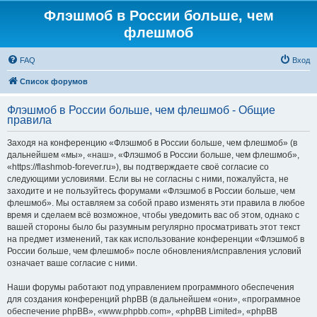
Флэшмоб в России больше, чем
флешмоб
FAQ
Вход
Список форумов
Флэшмоб в России больше, чем флешмоб - Общие
правила
Заходя на конференцию «Флэшмоб в России больше, чем флешмоб» (в
дальнейшем «мы», «наш», «Флэшмоб в России больше, чем флешмоб»,
«https://flashmob-forever.ru»), вы подтверждаете своё согласие со
следующими условиями. Если вы не согласны с ними, пожалуйста, не
заходите и не пользуйтесь форумами «Флэшмоб в России больше, чем
флешмоб». Мы оставляем за собой право изменять эти правила в любое
время и сделаем всё возможное, чтобы уведомить вас об этом, однако с
вашей стороны было бы разумным регулярно просматривать этот текст
на предмет изменений, так как использование конференции «Флэшмоб в
России больше, чем флешмоб» после обновления/исправления условий
означает ваше согласие с ними.
Наши форумы работают под управлением программного обеспечения
для создания конференций phpBB (в дальнейшем «они», «программное
обеспечение phpBB», «www.phpbb.com», «phpBB Limited», «phpBB