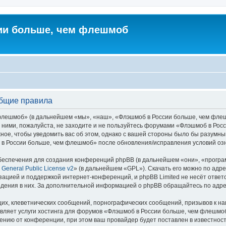
ии больше, чем флешмоб
Общие правила
ешмоб» (в дальнейшем «мы», «наш», «Флэшмоб в России больше, чем флешмоб»
с ними, пожалуйста, не заходите и не пользуйтесь форумами «Флэшмоб в Ро
ное, чтобы уведомить вас об этом, однако с вашей стороны было бы разумны
 в России больше, чем флешмоб» после обновления/исправления условий озн
еспечения для создания конференций phpBB (в дальнейшем «они», «програ
General Public License v2
» (в дальнейшем «GPL»). Скачать его можно по адр
зацией и поддержкой интернет-конференций, и phpBB Limited не несёт ответ
ведения в них. За дополнительной информацией о phpBB обращайтесь по адр
их, клеветнических сообщений, порнографических сообщений, призывов к на
авляет услуги хостинга для форумов «Флэшмоб в России больше, чем флешм
нию от конференции, при этом ваш провайдер будет поставлен в известность