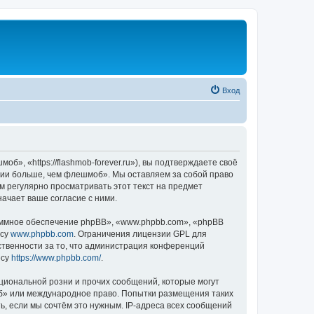
Вход
, «https://flashmob-forever.ru»), вы подтверждаете своё
ссии больше, чем флешмоб». Мы оставляем за собой право
м регулярно просматривать этот текст на предмет
ачает ваше согласие с ними.
ммное обеспечение phpBB», «www.phpbb.com», «phpBB
есу
www.phpbb.com
. Ограничения лицензии GPL для
ственности за то, что администрация конференций
есу
https://www.phpbb.com/
.
циональной розни и прочих сообщений, которые могут
об» или международное право. Попытки размещения таких
, если мы сочтём это нужным. IP-адреса всех сообщений