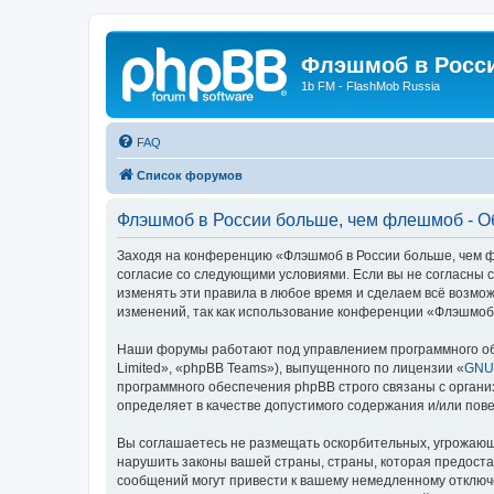
Флэшмоб в Росс
1b FM - FlashMob Russia
FAQ
Список форумов
Флэшмоб в России больше, чем флешмоб - 
Заходя на конференцию «Флэшмоб в России больше, чем фл
согласие со следующими условиями. Если вы не согласны 
изменять эти правила в любое время и сделаем всё возмож
изменений, так как использование конференции «Флэшмоб
Наши форумы работают под управлением программного об
Limited», «phpBB Teams»), выпущенного по лицензии «
GNU 
программного обеспечения phpBB строго связаны с органи
определяет в качестве допустимого содержания и/или по
Вы соглашаетесь не размещать оскорбительных, угрожающ
нарушить законы вашей страны, страны, которая предост
сообщений могут привести к вашему немедленному отключе