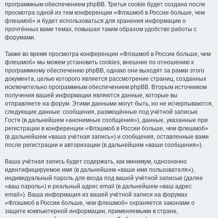
программным обеспечением phpBB. Третья cookie будет создана после
просмотра одной из тем конференции «Флэшмоб в России больше, чем
флешмоб» и будет использоваться для хранения информации о
прочтённых вами темах, повышая таким образом удобство работы с
форумами.
Также во время просмотра конференции «Флэшмоб в России больше, чем
флешмоб» мы можем установить cookies, внешние по отношению к
программному обеспечению phpBB, однако они выходят за рамки этого
документа, целью которого является рассмотрение страниц, созданных
исключительно программным обеспечением phpBB. Вторым источником
получения вашей информации являются данные, которые вы
отправляете на форум. Этими данными могут быть, но не исчерпываются,
следующие данные: сообщения, размещённые под учётной записью
Гостя (в дальнейшем «анонимные сообщения»), данные, указанные при
регистрации в конференции «Флэшмоб в России больше, чем флешмоб»
(в дальнейшем «ваша учётная запись») и сообщения, оставленные вами
после регистрации и авторизации (в дальнейшем «ваши сообщения»).
Ваша учётная запись будет содержать, как минимум, однозначно
идентифицируемое имя (в дальнейшем «ваше имя пользователя»),
индивидуальный пароль для входа под вашей учётной записью (далее
«ваш пароль») и реальный адрес email (в дальнейшем «ваш адрес
email»). Ваша информация из вашей учётной записи на форумах
«Флэшмоб в России больше, чем флешмоб» охраняется законами о
защите компьютерной информации, применяемыми в стране,