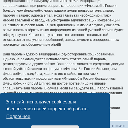
предоставляющей нам услуги хостинга. Любая информация,
запрашиваемая при регистрации в конференции «Флэшмоб в России
больше, чем флешмоб», кроме вашего имени пользователя, вашего
пароля и вашего адреса email, может быть как необходимой, так и
необязательной ко вводу, на усмотрение администрации конференции
«Флэшмоб в России больше, чем флешмоб». В любом случае у вас есть
возможность выбрать, какая информация из вашей учётной записи будет
общедоступна. Кроме того, у вас есть возможность согласиться/
отказаться от получения сообщений, автоматически сгенерированных
программным обеспечением phpBB.
Ваш пароль надёжно зашифрован (односторонним хэшированием).
Однако не рекомендуется использовать этот же самый пароль,
регистрируясь на других сайтах. Ваш пароль является средством доступа
к вашей учётной записи на форумах «Флэшмоб в России больше, чем
флешмоб», пожалуйста, храните его в тайне, ни при каких
обстоятельствах ни представители «Флэшмоб в России больше, чем
флешмоб», ни phpBB Limited, ни другое третье лицо не вправе
спрашивать ваш пароль. В случае, если вы забудете ваш пароль к вашей
учётной записи, вы сможете воспользоваться функцией восстановления
пароля «Забыли пароль?», предусмотренной программным
Этот сайт использует cookies для
обеспечением phpBB. Вам будет необходимо ввести ваше имя
пользователя и ваш адрес email, после чего программное обеспечение
обеспечения своей корректной работы.
phpBB сгенерирует вам новый пароль для вашей учётной записи.
Подробнее
Список форумов
Удалить cookies
Часовой пояс:
UTC+04:00