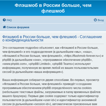
Флэшмоб в России больше, чем
флешмоб
FAQ
Вход
Список форумов
Флэшмоб в России больше, чем флешмоб - Соглашение
о конфиденциальности
Это соглашение подробно объясняет, как «Флэшмоб в России больше,
чем флешмоб» и его подразделения (в дальнейшем «мы», «наш»,
«Флэшмоб в России больше, чем флешмоб», «https://flashmob-forever.ru») и
phpBB (в дальнейшем «они», «программное обеспечение phpBB»,
«www.phpbb.com», «phpBB Limited», «phpBB Teams») используют
информацию, полученную во время любой из ваших пользовательских
сессий (в дальнейшем «ваша информация»).
Ваша информация собирается двумя способами. Во-первых, просмотр
«Флэшмоб в России больше, чем флешмоб» приведёт к созданию
программным обеспечением phpBB определённого числа cookies
(небольшие текстовые файлы, загружаемые в папку временных файлов
вашего браузера). Первые две cookie содержат только идентификатор
пользователя (в дальнейшем «user-id») и идентификатор анонимной
сессии (в дальнейшем «session-id»), автоматически присвоенные вам