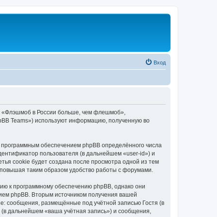
Вход
, «Флэшмоб в России больше, чем флешмоб»,
«phpBB Teams») используют информацию, полученную во
ю программным обеспечением phpBB определённого числа
дентификатор пользователя (в дальнейшем «user-id») и
тья cookie будет создана после просмотра одной из тем
 повышая таким образом удобство работы с форумами.
ию к программному обеспечению phpBB, однако они
нием phpBB. Вторым источником получения вашей
е: сообщения, размещённые под учётной записью Гостя (в
(в дальнейшем «ваша учётная запись») и сообщения,