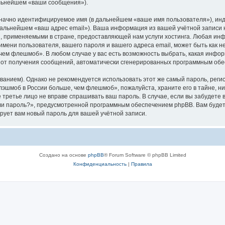
альнейшем «ваши сообщения»).
означно идентифицируемое имя (в дальнейшем «ваше имя пользователя»), ин
в дальнейшем «ваш адрес email»). Ваша информация из вашей учётной запис
 применяемыми в стране, предоставляющей нам услуги хостинга. Любая ин
ени пользователя, вашего пароля и вашего адреса email, может быть как не
ем флешмоб». В любом случае у вас есть возможность выбрать, какая инфор
ься от получения сообщений, автоматически сгенерированных программным об
ием). Однако не рекомендуется использовать этот же самый пароль, регист
лэшмоб в России больше, чем флешмоб», пожалуйста, храните его в тайне, н
е третье лицо не вправе спрашивать ваш пароль. В случае, если вы забудете 
и пароль?», предусмотренной программным обеспечением phpBB. Вам будет
рует вам новый пароль для вашей учётной записи.
Создано на основе
phpBB
® Forum Software © phpBB Limited
Конфиденциальность
|
Правила