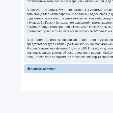
оставленные вами после регистрации и авторизации (в д
Ваша учётная запись будет содержать, как минимум, одн
записью (далее «ваш пароль») и реальный адрес email (
охраняется законами о защите компьютерной информации,
«Флэшмоб в России больше, чем флешмоб», кроме вашего им
администрации конференции «Флэшмоб в России больше, ч
Кроме того, у вас есть возможность согласиться/отказат
Ваш пароль надёжно зашифрован (односторонним хэширован
средством доступа к вашей учётной записи на форумах «Ф
России больше, чем флешмоб», ни phpBB Limited, ни друго
воспользоваться функцией восстановления пароля «Забыл
email, после чего программное обеспечение phpBB сгенери
Список форумов