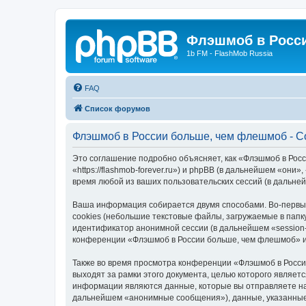
Флэшмоб в Росс
1b FM - FlashMob Russia
FAQ
Список форумов
Флэшмоб в России больше, чем флешмоб - С
Это соглашение подробно объясняет, как «Флэшмоб в Рос
«https://flashmob-forever.ru») и phpBB (в дальнейшем «о
время любой из ваших пользовательских сессий (в дальн
Ваша информация собирается двумя способами. Во-первы
cookies (небольшие текстовые файлы, загружаемые в папк
идентификатор анонимной сессии (в дальнейшем «session-
конференции «Флэшмоб в России больше, чем флешмоб» и 
Также во время просмотра конференции «Флэшмоб в Росси
выходят за рамки этого документа, целью которого явля
информации являются данные, которые вы отправляете на
дальнейшем «анонимные сообщения»), данные, указанные 