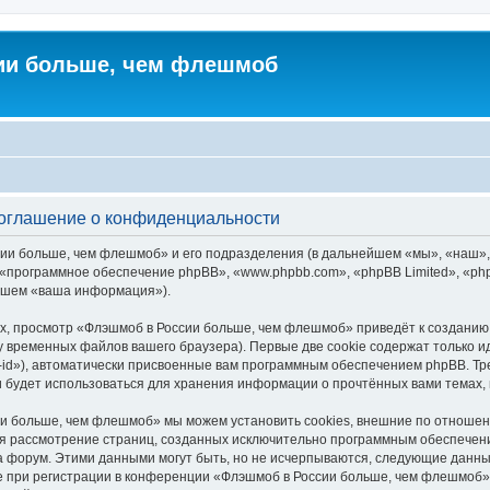
ии больше, чем флешмоб
оглашение о конфиденциальности
сии больше, чем флешмоб» и его подразделения (в дальнейшем «мы», «наш»
ни», «программное обеспечение phpBB», «www.phpbb.com», «phpBB Limited», 
ейшем «ваша информация»).
х, просмотр «Флэшмоб в России больше, чем флешмоб» приведёт к создани
у временных файлов вашего браузера). Первые две cookie содержат только и
id»), автоматически присвоенные вам программным обеспечением phpBB. Тре
будет использоваться для хранения информации о прочтённых вами темах,
и больше, чем флешмоб» мы можем установить cookies, внешние по отношен
ется рассмотрение страниц, созданных исключительно программным обеспече
 форум. Этими данными могут быть, но не исчерпываются, следующие данны
при регистрации в конференции «Флэшмоб в России больше, чем флешмоб» 