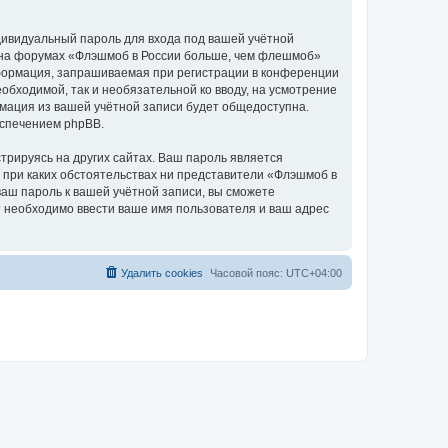
дивидуальный пароль для входа под вашей учётной
и на форумах «Флэшмоб в России больше, чем флешмоб»
формация, запрашиваемая при регистрации в конференции
обходимой, так и необязательной ко вводу, на усмотрение
мация из вашей учётной записи будет общедоступна.
еспечением phpBB.
рируясь на других сайтах. Ваш пароль является
и при каких обстоятельствах ни представители «Флэшмоб в
ваш пароль к вашей учётной записи, вы сможете
 необходимо ввести ваше имя пользователя и ваш адрес
Удалить cookies
Часовой пояс:
UTC+04:00