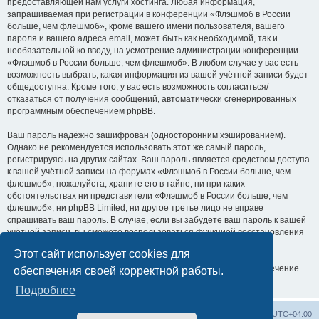
предоставляющей нам услуги хостинга. Любая информация,
запрашиваемая при регистрации в конференции «Флэшмоб в России
больше, чем флешмоб», кроме вашего имени пользователя, вашего
пароля и вашего адреса email, может быть как необходимой, так и
необязательной ко вводу, на усмотрение администрации конференции
«Флэшмоб в России больше, чем флешмоб». В любом случае у вас есть
возможность выбрать, какая информация из вашей учётной записи будет
общедоступна. Кроме того, у вас есть возможность согласиться/
отказаться от получения сообщений, автоматически сгенерированных
программным обеспечением phpBB.
Ваш пароль надёжно зашифрован (односторонним хэшированием).
Однако не рекомендуется использовать этот же самый пароль,
регистрируясь на других сайтах. Ваш пароль является средством доступа
к вашей учётной записи на форумах «Флэшмоб в России больше, чем
флешмоб», пожалуйста, храните его в тайне, ни при каких
обстоятельствах ни представители «Флэшмоб в России больше, чем
флешмоб», ни phpBB Limited, ни другое третье лицо не вправе
спрашивать ваш пароль. В случае, если вы забудете ваш пароль к вашей
учётной записи, вы сможете воспользоваться функцией восстановления
пароля «Забыли пароль?», предусмотренной программным
Этот сайт использует cookies для
обеспечением phpBB. Вам будет необходимо ввести ваше имя
пользователя и ваш адрес email, после чего программное обеспечение
обеспечения своей корректной работы.
phpBB сгенерирует вам новый пароль для вашей учётной записи.
Подробнее
Список форумов
Удалить cookies
Часовой пояс:
UTC+04:00