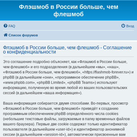
Флэшмоб в России больше, чем
флешмоб
FAQ
Вход
Список форумов
Флэшмоб в России больше, чем флешмоб - Соглашение
о конфиденциальности
Это соглашение подробно объясняет, как «Флэшмоб в России больше,
чем флешмоб» и его подразделения (в дальнейшем «мы», «наш»,
«Флэшмоб в России больше, чем флешмоб», «https://flashmob-forever.ru») и
phpBB (в дальнейшем «они», «программное обеспечение phpBB»,
«www.phpbb.com», «phpBB Limited», «phpBB Teams») используют
информацию, полученную во время любой из ваших пользовательских
сессий (в дальнейшем «ваша информация»).
Ваша информация собирается двумя способами. Во-первых, просмотр
«Флэшмоб в России больше, чем флешмоб» приведёт к созданию
программным обеспечением phpBB определённого числа cookies
(небольшие текстовые файлы, загружаемые в папку временных файлов
вашего браузера). Первые две cookie содержат только идентификатор
пользователя (в дальнейшем «user-id») и идентификатор анонимной
сессии (в дальнейшем «session-id»), автоматически присвоенные вам