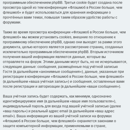
программным обеспечением phpBB. Третья cookie будет создана после
просмотра одной из тем конференции «Флэшмоб в России больше, чем
флешмоб» и будет использоваться для хранения информации о
прочтённых вами темах, повышая таким образом удобство работы с
форумами.
Также во время просмотра конференции «Флэшмоб в России больше, чем
флешмоб» мы можем установить cookies, внешние по отношению к
программному обеспечению phpBB, однако они выходят за рамки этого
документа, целью которого является рассмотрение страниц, созданных
исключительно программным обеспечением phpBB. Вторым источником
получения вашей информации являются данные, которые вы
отправляете на форум. Этими данными могут быть, но не исчерпываются,
следующие данные: сообщения, размещённые под учётной записью
Гостя (в дальнейшем «анонимные сообщения»), данные, указанные при
регистрации в конференции «Флэшмоб в России больше, чем флешмоб»
(в дальнейшем «ваша учётная запись») и сообщения, оставленные вами
после регистрации и авторизации (в дальнейшем «ваши сообщения»).
Ваша учётная запись будет содержать, как минимум, однозначно
идентифицируемое имя (в дальнейшем «ваше имя пользователя»),
индивидуальный пароль для входа под вашей учётной записью (далее
«ваш пароль») и реальный адрес email (в дальнейшем «ваш адрес
email»). Ваша информация из вашей учётной записи на форумах
«Флэшмоб в России больше, чем флешмоб» охраняется законами о
защите компьютерной информации, применяемыми в стране,