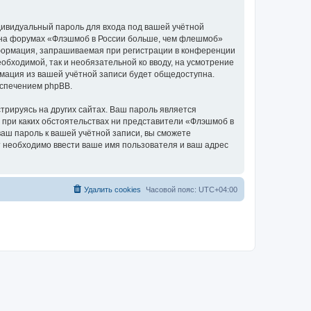
дивидуальный пароль для входа под вашей учётной
и на форумах «Флэшмоб в России больше, чем флешмоб»
формация, запрашиваемая при регистрации в конференции
обходимой, так и необязательной ко вводу, на усмотрение
мация из вашей учётной записи будет общедоступна.
еспечением phpBB.
рируясь на других сайтах. Ваш пароль является
и при каких обстоятельствах ни представители «Флэшмоб в
ваш пароль к вашей учётной записи, вы сможете
 необходимо ввести ваше имя пользователя и ваш адрес
Удалить cookies
Часовой пояс:
UTC+04:00