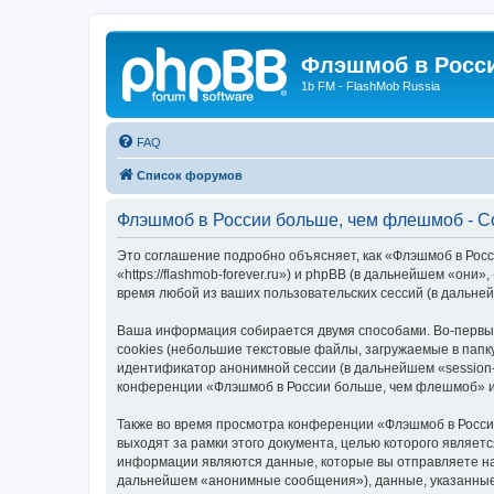
Флэшмоб в Росс
1b FM - FlashMob Russia
FAQ
Список форумов
Флэшмоб в России больше, чем флешмоб - С
Это соглашение подробно объясняет, как «Флэшмоб в Рос
«https://flashmob-forever.ru») и phpBB (в дальнейшем «о
время любой из ваших пользовательских сессий (в дальн
Ваша информация собирается двумя способами. Во-первы
cookies (небольшие текстовые файлы, загружаемые в папк
идентификатор анонимной сессии (в дальнейшем «session-
конференции «Флэшмоб в России больше, чем флешмоб» и 
Также во время просмотра конференции «Флэшмоб в Росси
выходят за рамки этого документа, целью которого явля
информации являются данные, которые вы отправляете на
дальнейшем «анонимные сообщения»), данные, указанные 