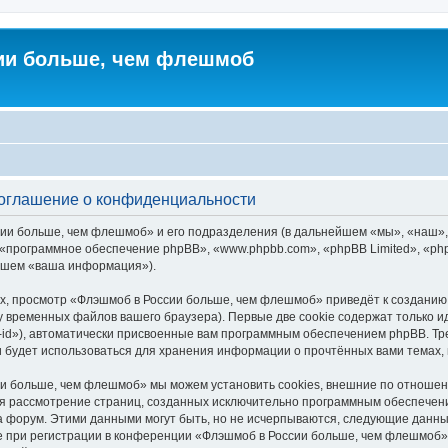
ии больше, чем флешмоб
оглашение о конфиденциальности
сии больше, чем флешмоб» и его подразделения (в дальнейшем «мы», «наш»
ни», «программное обеспечение phpBB», «www.phpbb.com», «phpBB Limited», 
ейшем «ваша информация»).
х, просмотр «Флэшмоб в России больше, чем флешмоб» приведёт к создани
у временных файлов вашего браузера). Первые две cookie содержат только и
id»), автоматически присвоенные вам программным обеспечением phpBB. Тре
будет использоваться для хранения информации о прочтённых вами темах,
и больше, чем флешмоб» мы можем установить cookies, внешние по отношен
ется рассмотрение страниц, созданных исключительно программным обеспече
 форум. Этими данными могут быть, но не исчерпываются, следующие данны
при регистрации в конференции «Флэшмоб в России больше, чем флешмоб» 