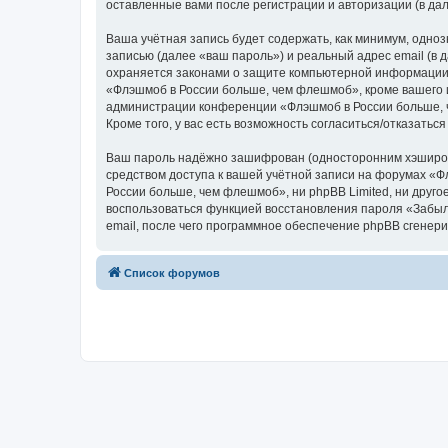
оставленные вами после регистрации и авторизации (в д
Ваша учётная запись будет содержать, как минимум, одн
записью (далее «ваш пароль») и реальный адрес email (
охраняется законами о защите компьютерной информации,
«Флэшмоб в России больше, чем флешмоб», кроме вашего им
администрации конференции «Флэшмоб в России больше, ч
Кроме того, у вас есть возможность согласиться/отказат
Ваш пароль надёжно зашифрован (односторонним хэширован
средством доступа к вашей учётной записи на форумах «Ф
России больше, чем флешмоб», ни phpBB Limited, ни друго
воспользоваться функцией восстановления пароля «Забыл
email, после чего программное обеспечение phpBB сгенери
Список форумов