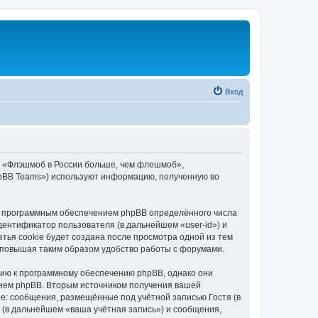
Вход
, «Флэшмоб в России больше, чем флешмоб»,
«phpBB Teams») используют информацию, полученную во
ю программным обеспечением phpBB определённого числа
дентификатор пользователя (в дальнейшем «user-id») и
тья cookie будет создана после просмотра одной из тем
 повышая таким образом удобство работы с форумами.
ию к программному обеспечению phpBB, однако они
нием phpBB. Вторым источником получения вашей
е: сообщения, размещённые под учётной записью Гостя (в
(в дальнейшем «ваша учётная запись») и сообщения,