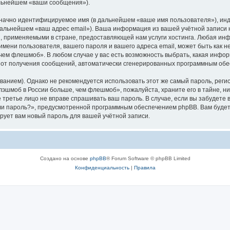
альнейшем «ваши сообщения»).
означно идентифицируемое имя (в дальнейшем «ваше имя пользователя»), ин
в дальнейшем «ваш адрес email»). Ваша информация из вашей учётной запис
 применяемыми в стране, предоставляющей нам услуги хостинга. Любая ин
ени пользователя, вашего пароля и вашего адреса email, может быть как не
ем флешмоб». В любом случае у вас есть возможность выбрать, какая инфор
ься от получения сообщений, автоматически сгенерированных программным об
ием). Однако не рекомендуется использовать этот же самый пароль, регист
лэшмоб в России больше, чем флешмоб», пожалуйста, храните его в тайне, н
е третье лицо не вправе спрашивать ваш пароль. В случае, если вы забудете 
и пароль?», предусмотренной программным обеспечением phpBB. Вам будет
рует вам новый пароль для вашей учётной записи.
Создано на основе
phpBB
® Forum Software © phpBB Limited
Конфиденциальность
|
Правила