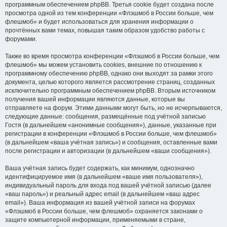
программным обеспечением phpBB. Третья cookie будет создана после
просмотра одной из тем конференции «Флэшмоб в России больше, чем
флешмоб» и будет использоваться для хранения информации о
прочтённых вами темах, повышая таким образом удобство работы с
форумами.
Также во время просмотра конференции «Флэшмоб в России больше, чем
флешмоб» мы можем установить cookies, внешние по отношению к
программному обеспечению phpBB, однако они выходят за рамки этого
документа, целью которого является рассмотрение страниц, созданных
исключительно программным обеспечением phpBB. Вторым источником
получения вашей информации являются данные, которые вы
отправляете на форум. Этими данными могут быть, но не исчерпываются,
следующие данные: сообщения, размещённые под учётной записью
Гостя (в дальнейшем «анонимные сообщения»), данные, указанные при
регистрации в конференции «Флэшмоб в России больше, чем флешмоб»
(в дальнейшем «ваша учётная запись») и сообщения, оставленные вами
после регистрации и авторизации (в дальнейшем «ваши сообщения»).
Ваша учётная запись будет содержать, как минимум, однозначно
идентифицируемое имя (в дальнейшем «ваше имя пользователя»),
индивидуальный пароль для входа под вашей учётной записью (далее
«ваш пароль») и реальный адрес email (в дальнейшем «ваш адрес
email»). Ваша информация из вашей учётной записи на форумах
«Флэшмоб в России больше, чем флешмоб» охраняется законами о
защите компьютерной информации, применяемыми в стране,