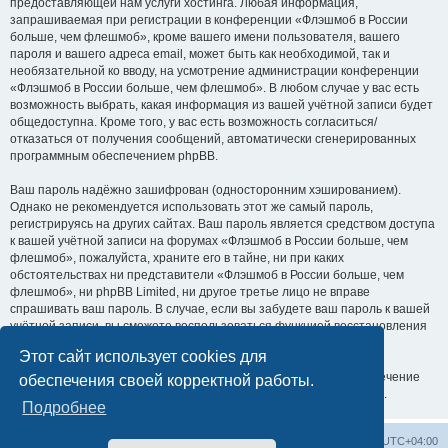
предоставляющей нам услуги хостинга. Любая информация,
запрашиваемая при регистрации в конференции «Флэшмоб в России
больше, чем флешмоб», кроме вашего имени пользователя, вашего
пароля и вашего адреса email, может быть как необходимой, так и
необязательной ко вводу, на усмотрение администрации конференции
«Флэшмоб в России больше, чем флешмоб». В любом случае у вас есть
возможность выбрать, какая информация из вашей учётной записи будет
общедоступна. Кроме того, у вас есть возможность согласиться/
отказаться от получения сообщений, автоматически сгенерированных
программным обеспечением phpBB.
Ваш пароль надёжно зашифрован (односторонним хэшированием).
Однако не рекомендуется использовать этот же самый пароль,
регистрируясь на других сайтах. Ваш пароль является средством доступа
к вашей учётной записи на форумах «Флэшмоб в России больше, чем
флешмоб», пожалуйста, храните его в тайне, ни при каких
обстоятельствах ни представители «Флэшмоб в России больше, чем
флешмоб», ни phpBB Limited, ни другое третье лицо не вправе
спрашивать ваш пароль. В случае, если вы забудете ваш пароль к вашей
учётной записи, вы сможете воспользоваться функцией восстановления
пароля «Забыли пароль?», предусмотренной программным
Этот сайт использует cookies для
обеспечением phpBB. Вам будет необходимо ввести ваше имя
пользователя и ваш адрес email, после чего программное обеспечение
обеспечения своей корректной работы.
phpBB сгенерирует вам новый пароль для вашей учётной записи.
Подробнее
Список форумов
Удалить cookies
Часовой пояс:
UTC+04:00