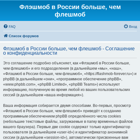
Флэшмоб в России больше, чем
флешмоб
FAQ
Вход
Список форумов
Флэшмоб в России больше, чем флешмоб - Соглашение
о конфиденциальности
Это соглашение подробно объясняет, как «Флэшмоб в России больше,
чем флешмоб» и его подразделения (в дальнейшем «мы», «наш»,
«Флэшмоб в России больше, чем флешмоб», «https://flashmob-forever.ru») и
phpBB (в дальнейшем «они», «программное обеспечение phpBB»,
«www.phpbb.com», «phpBB Limited», «phpBB Teams») используют
информацию, полученную во время любой из ваших пользовательских
сессий (в дальнейшем «ваша информация»).
Ваша информация собирается двумя способами. Во-первых, просмотр
«Флэшмоб в России больше, чем флешмоб» приведёт к созданию
программным обеспечением phpBB определённого числа cookies
(небольшие текстовые файлы, загружаемые в папку временных файлов
вашего браузера). Первые две cookie содержат только идентификатор
пользователя (в дальнейшем «user-id») и идентификатор анонимной
сессии (в дальнейшем «session-id»), автоматически присвоенные вам