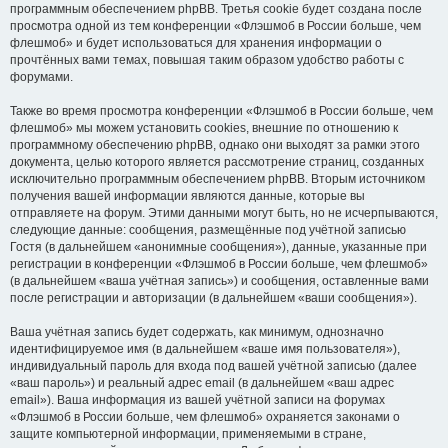
программным обеспечением phpBB. Третья cookie будет создана после
просмотра одной из тем конференции «Флэшмоб в России больше, чем
флешмоб» и будет использоваться для хранения информации о
прочтённых вами темах, повышая таким образом удобство работы с
форумами.
Также во время просмотра конференции «Флэшмоб в России больше, чем
флешмоб» мы можем установить cookies, внешние по отношению к
программному обеспечению phpBB, однако они выходят за рамки этого
документа, целью которого является рассмотрение страниц, созданных
исключительно программным обеспечением phpBB. Вторым источником
получения вашей информации являются данные, которые вы
отправляете на форум. Этими данными могут быть, но не исчерпываются,
следующие данные: сообщения, размещённые под учётной записью
Гостя (в дальнейшем «анонимные сообщения»), данные, указанные при
регистрации в конференции «Флэшмоб в России больше, чем флешмоб»
(в дальнейшем «ваша учётная запись») и сообщения, оставленные вами
после регистрации и авторизации (в дальнейшем «ваши сообщения»).
Ваша учётная запись будет содержать, как минимум, однозначно
идентифицируемое имя (в дальнейшем «ваше имя пользователя»),
индивидуальный пароль для входа под вашей учётной записью (далее
«ваш пароль») и реальный адрес email (в дальнейшем «ваш адрес
email»). Ваша информация из вашей учётной записи на форумах
«Флэшмоб в России больше, чем флешмоб» охраняется законами о
защите компьютерной информации, применяемыми в стране,