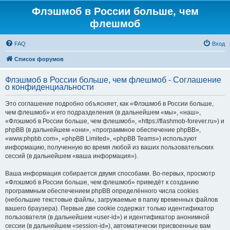
Флэшмоб в России больше, чем
флешмоб
FAQ
Вход
Список форумов
Флэшмоб в России больше, чем флешмоб - Соглашение
о конфиденциальности
Это соглашение подробно объясняет, как «Флэшмоб в России больше,
чем флешмоб» и его подразделения (в дальнейшем «мы», «наш»,
«Флэшмоб в России больше, чем флешмоб», «https://flashmob-forever.ru») и
phpBB (в дальнейшем «они», «программное обеспечение phpBB»,
«www.phpbb.com», «phpBB Limited», «phpBB Teams») используют
информацию, полученную во время любой из ваших пользовательских
сессий (в дальнейшем «ваша информация»).
Ваша информация собирается двумя способами. Во-первых, просмотр
«Флэшмоб в России больше, чем флешмоб» приведёт к созданию
программным обеспечением phpBB определённого числа cookies
(небольшие текстовые файлы, загружаемые в папку временных файлов
вашего браузера). Первые две cookie содержат только идентификатор
пользователя (в дальнейшем «user-id») и идентификатор анонимной
сессии (в дальнейшем «session-id»), автоматически присвоенные вам