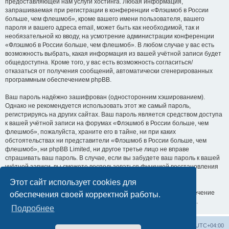
предоставляющей нам услуги хостинга. Любая информация,
запрашиваемая при регистрации в конференции «Флэшмоб в России
больше, чем флешмоб», кроме вашего имени пользователя, вашего
пароля и вашего адреса email, может быть как необходимой, так и
необязательной ко вводу, на усмотрение администрации конференции
«Флэшмоб в России больше, чем флешмоб». В любом случае у вас есть
возможность выбрать, какая информация из вашей учётной записи будет
общедоступна. Кроме того, у вас есть возможность согласиться/
отказаться от получения сообщений, автоматически сгенерированных
программным обеспечением phpBB.
Ваш пароль надёжно зашифрован (односторонним хэшированием).
Однако не рекомендуется использовать этот же самый пароль,
регистрируясь на других сайтах. Ваш пароль является средством доступа
к вашей учётной записи на форумах «Флэшмоб в России больше, чем
флешмоб», пожалуйста, храните его в тайне, ни при каких
обстоятельствах ни представители «Флэшмоб в России больше, чем
флешмоб», ни phpBB Limited, ни другое третье лицо не вправе
спрашивать ваш пароль. В случае, если вы забудете ваш пароль к вашей
учётной записи, вы сможете воспользоваться функцией восстановления
пароля «Забыли пароль?», предусмотренной программным
Этот сайт использует cookies для
обеспечением phpBB. Вам будет необходимо ввести ваше имя
пользователя и ваш адрес email, после чего программное обеспечение
обеспечения своей корректной работы.
phpBB сгенерирует вам новый пароль для вашей учётной записи.
Подробнее
Список форумов
Удалить cookies
Часовой пояс:
UTC+04:00