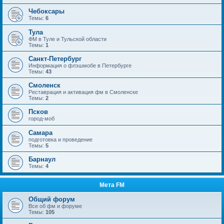
Чебоксары
Темы:
6
Тула
ФМ в Туле и Тульской области
Темы:
1
Санкт-Петербург
Информация о флэшмобе в Петербурге
Темы:
43
Смоленск
Реставрация и активация фм в Смоленске
Темы:
2
Псков
город-моб
Самара
подготовка и проведение
Темы:
5
Барнаул
Темы:
4
Мета FM
Общий форум
Все об фм и форуме
Темы:
105