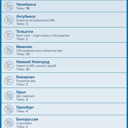
Челябинск
Темы:
38
Ахтубинск
Новости ахтубинского ФМ
Темы:
3
Тольятти
flash-mob - подготовка и обсуждение
Темы:
1
Иваново
Обсуждение всех вопросов фм
Темы:
14
Нижний Новгород
Новости ФМ, анонсы акций
Темы:
22
Кемерово
Развитие фм
Темы:
1
Орел
фм зажигает
Темы:
3
Оренбург
Темы:
4
Белоруссия
Соратники
Темы:
1