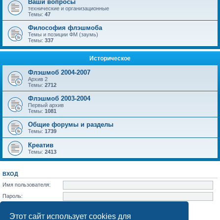
Ваши вопросы
технические и организационные
Темы:
47
Философия флэшмоба
Темы и позиции ФМ (заумь)
Темы:
337
Историческое
Флэшмоб 2004-2007
Архив 2
Темы:
2712
Флэшмоб 2003-2004
Первый архив
Темы:
1081
Общие форумы и разделы
Темы:
1739
Креатив
Темы:
2413
ВХОД
Имя пользователя:
Пароль:
Забыли пароль?
Запомнить меня
Этот сайт использует cookies для