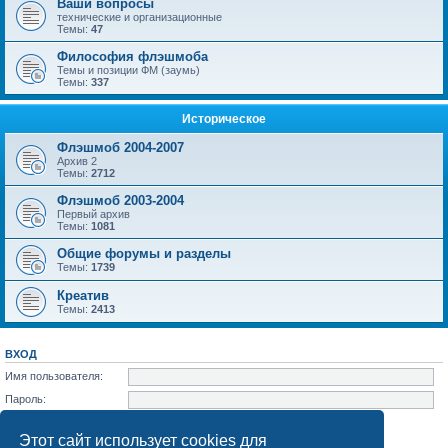
Ваши вопросы
технические и организационные
Темы:
47
Философия флэшмоба
Темы и позиции ФМ (заумь)
Темы:
337
Историческое
Флэшмоб 2004-2007
Архив 2
Темы:
2712
Флэшмоб 2003-2004
Первый архив
Темы:
1081
Общие форумы и разделы
Темы:
1739
Креатив
Темы:
2413
ВХОД
Имя пользователя:
Пароль:
Забыли пароль?
Запомнить меня
Этот сайт использует cookies для