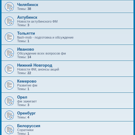
Челябинск
Темы:
38
Ахтубинск
Новости ахтубинского ФМ
Темы:
3
Тольятти
flash-mob - подготовка и обсуждение
Темы:
1
Иваново
Обсуждение всех вопросов фм
Темы:
14
Нижний Новгород
Новости ФМ, анонсы акций
Темы:
22
Кемерово
Развитие фм
Темы:
1
Орел
фм зажигает
Темы:
3
Оренбург
Темы:
4
Белоруссия
Соратники
Темы:
1