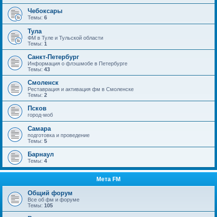
Чебоксары
Темы:
6
Тула
ФМ в Туле и Тульской области
Темы:
1
Санкт-Петербург
Информация о флэшмобе в Петербурге
Темы:
43
Смоленск
Реставрация и активация фм в Смоленске
Темы:
2
Псков
город-моб
Самара
подготовка и проведение
Темы:
5
Барнаул
Темы:
4
Мета FM
Общий форум
Все об фм и форуме
Темы:
105