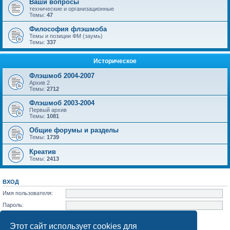
Ваши вопросы
технические и организационные
Темы:
47
Философия флэшмоба
Темы и позиции ФМ (заумь)
Темы:
337
Историческое
Флэшмоб 2004-2007
Архив 2
Темы:
2712
Флэшмоб 2003-2004
Первый архив
Темы:
1081
Общие форумы и разделы
Темы:
1739
Креатив
Темы:
2413
ВХОД
Имя пользователя:
Пароль:
Забыли пароль?
Запомнить меня
Этот сайт использует cookies для