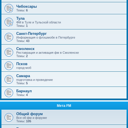
Чебоксары
Темы:
6
Тула
ФМ в Туле и Тульской области
Темы:
1
Санкт-Петербург
Информация о флэшмобе в Петербурге
Темы:
43
Смоленск
Реставрация и активация фм в Смоленске
Темы:
2
Псков
город-моб
Самара
подготовка и проведение
Темы:
5
Барнаул
Темы:
4
Мета FM
Общий форум
Все об фм и форуме
Темы:
105