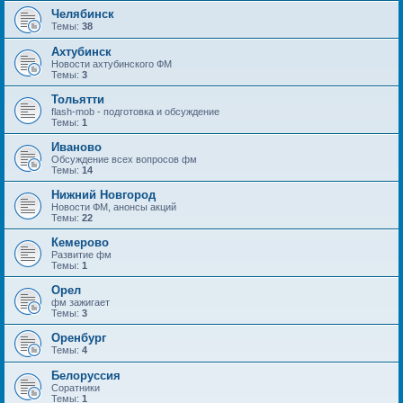
Челябинск
Темы:
38
Ахтубинск
Новости ахтубинского ФМ
Темы:
3
Тольятти
flash-mob - подготовка и обсуждение
Темы:
1
Иваново
Обсуждение всех вопросов фм
Темы:
14
Нижний Новгород
Новости ФМ, анонсы акций
Темы:
22
Кемерово
Развитие фм
Темы:
1
Орел
фм зажигает
Темы:
3
Оренбург
Темы:
4
Белоруссия
Соратники
Темы:
1