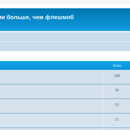
ии больше, чем флешмоб
ТЕМЫ
288
39
15
11