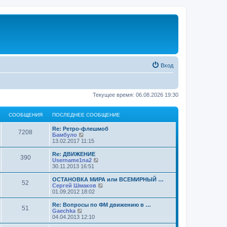
Вход
Текущее время: 06.08.2026 19:30
СООБЩЕНИЯ
ПОСЛЕДНЕЕ СООБЩЕНИЕ
Re: Ретро-флешмоб
7208
П
Бамбуло
е
13.02.2017 11:15
р
е
Re: ДВИЖЕНИЕ
390
й
П
Username1na2
т
е
30.11.2013 16:51
и
р
к
е
ОСТАНОВКА МИРА или ВСЕМИРНЫЙ …
52
п
й
П
Сергей Шмаков
о
т
е
01.09.2012 18:02
с
и
р
л
к
е
Re: Вопросы по ФМ движению в …
е
51
п
й
П
Gaechka
д
о
т
е
04.04.2013 12:10
н
с
и
р
е
л