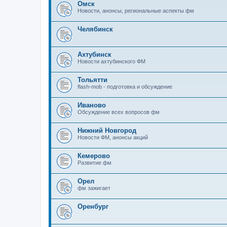
Омск
Новости, анонсы, региональные аспекты фм
Челябинск
Ахтубинск
Новости ахтубинского ФМ
Тольятти
flash-mob - подготовка и обсуждение
Иваново
Обсуждение всех вопросов фм
Нижний Новгород
Новости ФМ, анонсы акций
Кемерово
Развитие фм
Орел
фм зажигает
Оренбург