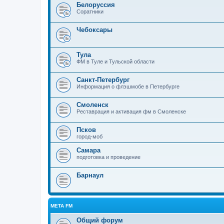
Белоруссия
Соратники
Чебоксары
Тула
ФМ в Туле и Тульской области
Санкт-Петербург
Информация о флэшмобе в Петербурге
Смоленск
Реставрация и активация фм в Смоленске
Псков
город-моб
Самара
подготовка и проведение
Барнаул
МЕТА FM
Общий форум