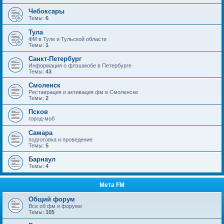
Чебоксары
Темы:
6
Тула
ФМ в Туле и Тульской области
Темы:
1
Санкт-Петербург
Информация о флэшмобе в Петербурге
Темы:
43
Смоленск
Реставрация и активация фм в Смоленске
Темы:
2
Псков
город-моб
Самара
подготовка и проведение
Темы:
5
Барнаул
Темы:
4
Мета FM
Общий форум
Все об фм и форуме
Темы:
105