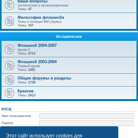
Ваши вопросы
технические и организационные
Темы:
47
Философия флэшмоба
Темы и позиции ФМ (заумь)
Темы:
337
Историческое
Флэшмоб 2004-2007
Архив 2
Темы:
2712
Флэшмоб 2003-2004
Первый архив
Темы:
1081
Общие форумы и разделы
Темы:
1739
Креатив
Темы:
2413
ВХОД
Имя пользователя:
Пароль:
Забыли пароль?
Запомнить меня
Этот сайт использует cookies для