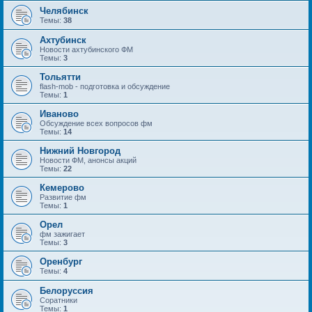
Челябинск
Темы:
38
Ахтубинск
Новости ахтубинского ФМ
Темы:
3
Тольятти
flash-mob - подготовка и обсуждение
Темы:
1
Иваново
Обсуждение всех вопросов фм
Темы:
14
Нижний Новгород
Новости ФМ, анонсы акций
Темы:
22
Кемерово
Развитие фм
Темы:
1
Орел
фм зажигает
Темы:
3
Оренбург
Темы:
4
Белоруссия
Соратники
Темы:
1