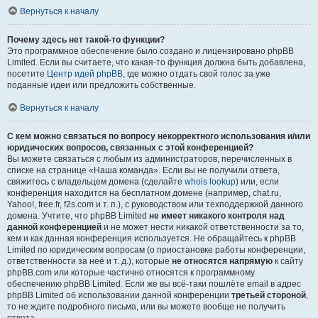
Вернуться к началу
Почему здесь нет такой-то функции?
Это программное обеспечение было создано и лицензировано phpBB
Limited. Если вы считаете, что какая-то функция должна быть добавлена,
посетите
Центр идей phpBB
, где можно отдать свой голос за уже
поданные идеи или предложить собственные.
Вернуться к началу
С кем можно связаться по вопросу некорректного использования и/или
юридических вопросов, связанных с этой конференцией?
Вы можете связаться с любым из администраторов, перечисленных в
списке на странице «Наша команда». Если вы не получили ответа,
свяжитесь с владельцем домена (сделайте
whois lookup
) или, если
конференция находится на бесплатном домене (например, chat.ru,
Yahoo!, free.fr, f2s.com и т. п.), с руководством или техподдержкой данного
домена. Учтите, что phpBB Limited
не имеет никакого контроля над
данной конференцией
и не может нести никакой ответственности за то,
кем и как данная конференция используется. Не обращайтесь к phpBB
Limited по юридическим вопросам (о приостановке работы конференции,
ответственности за неё и т. д.), которые
не относятся напрямую
к сайту
phpBB.com или которые частично относятся к программному
обеспечению phpBB Limited. Если же вы всё-таки пошлёте email в адрес
phpBB Limited об использовании данной конференции
третьей стороной
,
то не ждите подробного письма, или вы можете вообще не получить