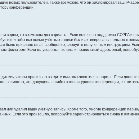
ию новых пользователей. Также возможно, что он заблокировал ваш IP-адре
атору конференции.
они верны, то возможны два варианта. Если включена поддержка COPPA и при 
уется, чтобы все новые учётные записи были активированы пользователями
ам было прислано email-сообщение, следуйте полученным инструкциям. Если
пам-фильтром. Если вы уверены, что ввели правильный адрес email, попробу
едитесь, что вы правильно вводите имя пользователя и пароль. Если данные
Также возможно, что допущена ошибка в конфигурации конференции, свяжитес
вал или удалил вашу учётную запись. Кроме того, многие конференции перио
ных. Если это произошло, попробуйте зарегистрироваться снова и активнее 