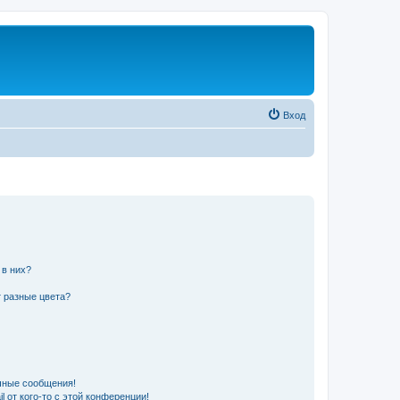
Вход
 в них?
 разные цвета?
чные сообщения!
 от кого-то с этой конференции!