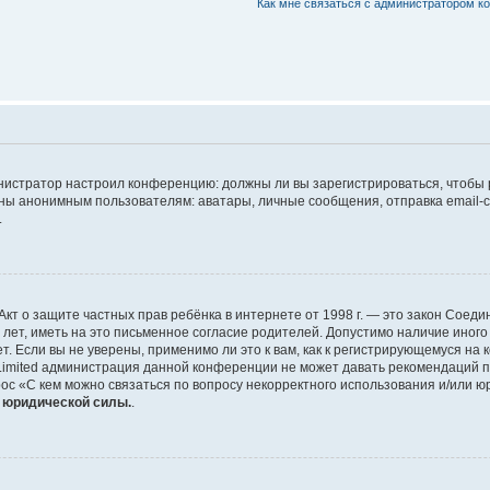
Как мне связаться с администратором 
дминистратор настроил конференцию: должны ли вы зарегистрироваться, чтобы
 анонимным пользователям: аватары, личные сообщения, отправка email-сооб
.
 или Акт о защите частных прав ребёнка в интернете от 1998 г. — это закон Со
т, иметь на это письменное согласие родителей. Допустимо наличие иного
 Если вы не уверены, применимо ли это к вам, как к регистрирующемуся на 
Limited администрация данной конференции не может давать рекомендаций 
ос «С кем можно связаться по вопросу некорректного использования и/или ю
т юридической силы.
.