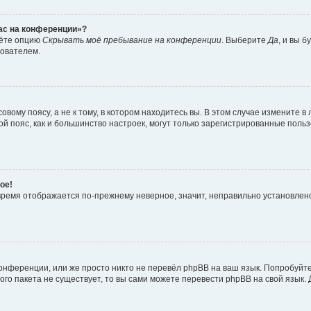
час на конференции»?
дёте опцию
Скрывать моё пребывание на конференции
. Выберите
Да
, и вы 
зователем.
вому поясу, а не к тому, в котором находитесь вы. В этом случае измените в 
овой пояс, как и большинство настроек, могут только зарегистрированные пол
ое!
о время отображается по-прежнему неверное, значит, неправильно установле
онференции, или же просто никто не перевёл phpBB на ваш язык. Попробуйт
вого пакета не существует, то вы сами можете перевести phpBB на свой язы