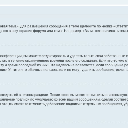
овая тема». Для размещения сообщения в теме щёлкните по кнопке «Ответит
ится внизу страниц форума или темы. Например: «Вы можете начинать темы»
конференции, вы можете редактировать и удалять только свои собственные 
ько в течение ограниченного времени после его создания. Если кто-то уже 
дату и время последней из них. Эта надпись не появляется, если сообщение 
ию. Учтите, что обычные пользователи не могут удалить сообщение, если на 
создать её в личном разделе. После этого вы можете отметить флажком пун
обавление подписи по умолчанию ко всем вашим сообщениям, сделав соотве
а это, вы сможете отменить добавление подписи в отдельных сообщениях, у