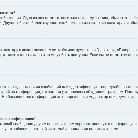
ователя?
зображения. Одно из них может относиться к вашему званию, обычно это звёзд
. Другое, обычно более крупное, изображение известно как «аватара» и обы
ь аватару с использованием четырёх инструментов: «Граватар», «Галерея а
, а также какие типы аватар могут быть доступны. Если вы не можете испол
чество созданных вами сообщений или идентифицируют определённых польз
аний на конференции, так как они установлены её администратором. Пожал
е. На большинстве конференций это запрещено, и модератор или администра
ти на конференцию!
ь email-сообщения другим пользователям через встроенную в конференцию ф
ь злоупотребления почтовой системой анонимными пользователями.