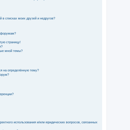
й в списках моих друзей и недругов?
и форумам?
стую страницу!
и?
ные мной темы?
ься на определённую тему?
форум?
ференции?
рректного использования и/или юридических вопросов, связанных