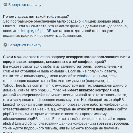
Вернуться к началу
Почему здесь нет такой-то функции?
Это программное обеспечение было создано и лицензировано phpBB
Limited. Если вы считаете, что какая-то функция должна быть добавлена,
посетите
Центр идей phpBB
, где можно отдать свой голос за уже
поданные идеи или предложить собственные.
Вернуться к началу
С кем можно связаться по вопросу некорректного использования и/или
юридических вопросов, связанных с этой конференцией?
Вы можете связаться с любым из администраторов, перечисленных в
списке на странице «Наша команда». Если вы не получили ответа,
свяжитесь с владельцем домена (сделайте
whois lookup
) или, если
конференция находится на бесплатном домене (например, chat.ru,
Yahoo!, free.fr, f2s.com и т. п.), с руководством или техподдержкой данного
домена. Учтите, что phpBB Limited
не имеет никакого контроля над
данной конференцией
и не может нести никакой ответственности за то,
кем и как данная конференция используется. Не обращайтесь к phpBB
Limited по юридическим вопросам (о приостановке работы конференции,
ответственности за неё и т. д.), которые
не относятся напрямую
к сайту
phpBB.com или которые частично относятся к программному
обеспечению phpBB Limited. Если же вы всё-таки пошлёте email в адрес
phpBB Limited об использовании данной конференции
третьей стороной
,
то не ждите подробного письма, или вы можете вообще не получить